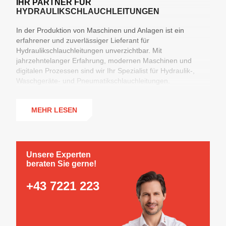
IHR PARTNER FÜR
HYDRAULIKSCHLAUCHLEITUNGEN
In der Produktion von Maschinen und Anlagen ist ein
erfahrener und zuverlässiger Lieferant für
Hydraulikschlauchleitungen unverzichtbar. Mit
jahrzehntelanger Erfahrung, modernen Maschinen und
digitalen Prozessen sind wir Ihr Spezialist für Hydraulik-,
Waschgeräte- und Pneumatikschlauchleitungen.
Unsere Fertigung in Pasching, Österreich, ermöglicht die
Produktion von über einer Million
MEHR LESEN
Hydraulikschlauchleitungen pro Jahr. Als Komplettanbieter
führen wir ein umfangreiches Sortiment
an
Hydraulikschläuchen
, Hydraulikkupplungen, Armaturen
und Verschraubungen
– von Standardlösungen bis hin zu
Unsere Experten
spezifischen Kundenanforderungen. Unsere hohe
beraten Sie gerne!
Lagerverfügbarkeit und Flexibilität garantieren eine schnelle
und zuverlässige Lieferung.
+43 7221 223
Besonderen Wert legen wir auf Sicherheit und Qualität: Mit
umfassender Qualitätssicherung und maßgeschneiderten
Schlauchschutzlösungen nach Kundenvorgaben setzen wir