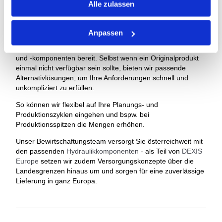
Alle zulassen
SCHNELLE UND ZUVERLÄSSIGE LIEFERUNG DANK
GROSSEM LAGERSORTIMENT
Anpassen
In unserer Zentrale in Pasching halten wir ein
umfangreiches Sortiment an gängigen Hydraulikschläuchen
und -komponenten bereit. Selbst wenn ein Originalprodukt
einmal nicht verfügbar sein sollte, bieten wir passende
Alternativlösungen, um Ihre Anforderungen schnell und
unkompliziert zu erfüllen.
So können wir flexibel auf Ihre Planungs- und
Produktionszyklen eingehen und bspw. bei
Produktionsspitzen die Mengen erhöhen.
Unser Bewirtschaftungsteam versorgt Sie österreichweit mit
den passenden
Hydraulikkomponenten
- als Teil von
DEXIS
Europe
setzen wir zudem Versorgungskonzepte über die
Landesgrenzen hinaus um und sorgen für eine zuverlässige
Lieferung in ganz Europa.