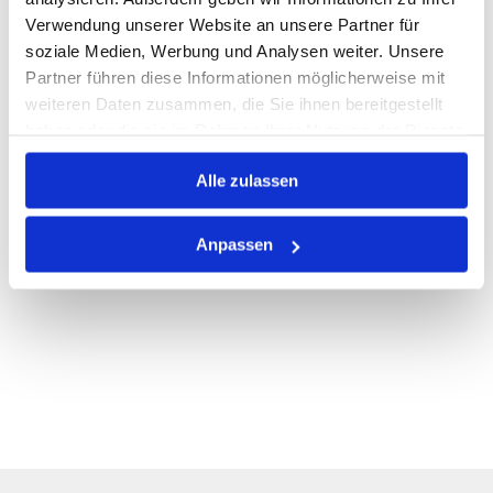
Verwendung unserer Website an unsere Partner für
PRODUKTBESCHREIBUNG
soziale Medien, Werbung und Analysen weiter. Unsere
Partner führen diese Informationen möglicherweise mit
ALLE SPEZIFIKATIONEN
weiteren Daten zusammen, die Sie ihnen bereitgestellt
VARIANTEN
haben oder die sie im Rahmen Ihrer Nutzung der Dienste
gesammelt haben.
Alle zulassen
Anpassen