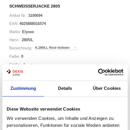
SCHWEISSERJACKE 2805
Artikel Nr.:
3100694
EAN:
4025888016574
Marke:
Elysee
Herst.:
2805/L
K.2805.L Rind-Volleder
Bezeichnung:
Farbe:
0
L
Größe:
Länge:
-
Zustimmung
Details
Über Cookies
4 Varianten
Warenkorb
STK
Diese Webseite verwendet Cookies
Wir verwenden Cookies, um Inhalte und Anzeigen zu
Auf Lager
personalisieren, Funktionen für soziale Medien anbieten
Lager anzeigen