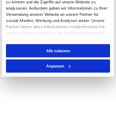
zu können und die Zugriffe auf unsere Website zu
Print
analysieren. Außerdem geben wir Informationen zu Ihrer
Verwendung unserer Website an unsere Partner für
soziale Medien, Werbung und Analysen weiter. Unsere
PRODUKTBESCHREIBUNG
Partner führen diese Informationen möglicherweise mit
weiteren Daten zusammen, die Sie ihnen bereitgestellt
ALLE SPEZIFIKATIONEN
haben oder die sie im Rahmen Ihrer Nutzung der Dienste
gesammelt haben.
VARIANTEN
Alle zulassen
Anpassen