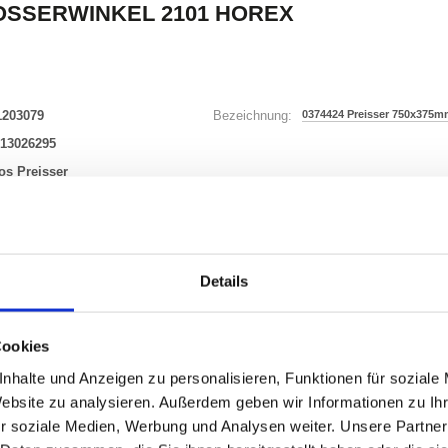
SSERWINKEL 2101 HOREX
1203079
0374424 Preisser 750x375m
Bezeichnung:
13026295
os Preisser
4424
8 Varianten
Details
Waren
STK
Cookies
nhalte und Anzeigen zu personalisieren, Funktionen für soziale
uf Lager
Website zu analysieren. Außerdem geben wir Informationen zu I
r soziale Medien, Werbung und Analysen weiter. Unsere Partner