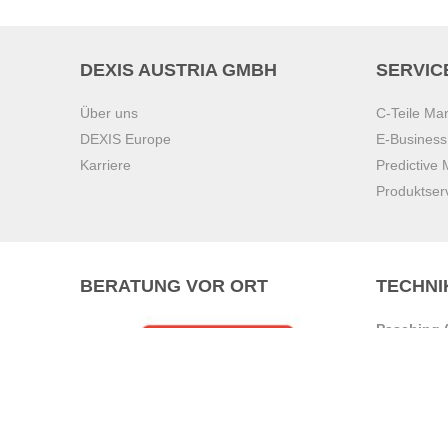
DEXIS AUSTRIA GMBH
SERVIC
Über uns
C-Teile M
DEXIS Europe
E-Busines
Karriere
Predictive
Produktser
BERATUNG VOR ORT
TECHNI
Pasching (
Brunn am 
Graz
Villach
Waidhofen 