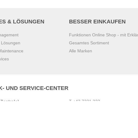
ES & LÖSUNGEN
BESSER EINKAUFEN
anagement
Funktionen Online Shop - mit Erklä
s Lösungen
Gesamtes Sortiment
 Maintenance
Alle Marken
vices
K- UND SERVICE-CENTER
Zentrale)
T
+43 7221 223
Gebirge
E
office.pasching@dexis.at
Hörschinger Straße 39
an der Ybbs
4061 Pasching