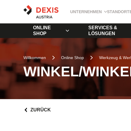
UNTERNEHMEN
STANDORT
ONLINE
SERVICES &
SHOP
LÖSUNGEN
Willkommen
Online Shop
Werkzeug & Werk
WINKEL/WINKE
ZURÜCK