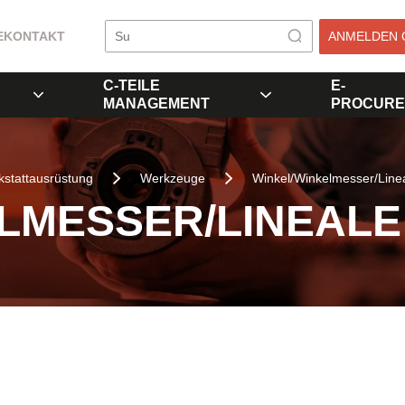
E
KONTAKT
ANMELDEN 
C-TEILE
E-
MANAGEMENT
PROCURE
stattausrüstung
Werkzeuge
Winkel/Winkelmesser/Line
LMESSER/LINEALE