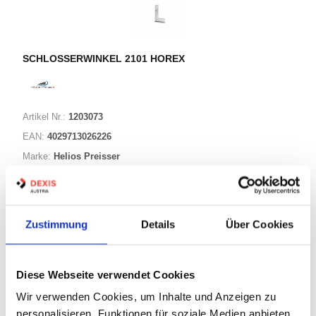
SCHLOSSERWINKEL 2101 HOREX
Artikel Nr.:
1203073
EAN:
4029713026226
Marke:
Helios Preisser
Herst.:
0374408
0374408 Preisser (2101408) 150x100mm
Bezeichnung:
Zustimmung
Details
Über Cookies
8 Varianten
Diese Webseite verwendet Cookies
Warenkorb
STK
Wir verwenden Cookies, um Inhalte und Anzeigen zu
personalisieren, Funktionen für soziale Medien anbieten