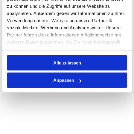
Auf Lager
zu können und die Zugriffe auf unsere Website zu
Lager anzeigen
analysieren. Außerdem geben wir Informationen zu Ihrer
Print
Verwendung unserer Website an unsere Partner für
soziale Medien, Werbung und Analysen weiter. Unsere
Partner führen diese Informationen möglicherweise mit
PRODUKTBESCHREIBUNG
weiteren Daten zusammen, die Sie ihnen bereitgestellt
ALLE SPEZIFIKATIONEN
haben oder die sie im Rahmen Ihrer Nutzung der Dienste
gesammelt haben.
VARIANTEN
Alle zulassen
Anpassen