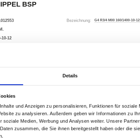
IPPEL BSP
1012553
G4 R3/4 M00 160/1400-10-12
Bezeichnung:
M.
-10-12
11 Varianten
Details
Waren
STK
uf Lager
Cookies
nhalte und Anzeigen zu personalisieren, Funktionen für soziale
Website zu analysieren. Außerdem geben wir Informationen zu I
r soziale Medien, Werbung und Analysen weiter. Unsere Partner
 Daten zusammen, die Sie ihnen bereitgestellt haben oder die s
ONEN
VARIANTEN
n.