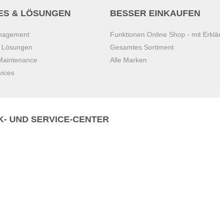
ES & LÖSUNGEN
BESSER EINKAUFEN
anagement
Funktionen Online Shop - mit Erklä
s Lösungen
Gesamtes Sortiment
 Maintenance
Alle Marken
vices
K- UND SERVICE-CENTER
Zentrale)
T
+43 7221 223
Gebirge
E
office.pasching@dexis.at
Hörschinger Straße 39
an der Ybbs
4061 Pasching