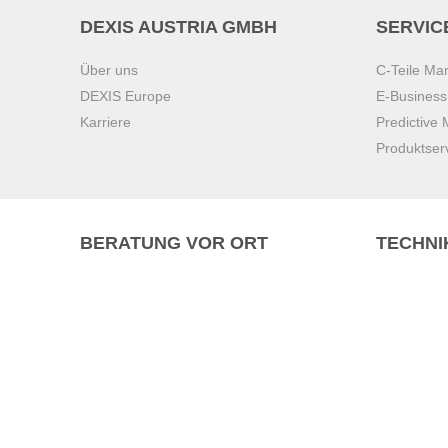
DEXIS AUSTRIA GMBH
SERVIC
Über uns
C-Teile M
DEXIS Europe
E-Busines
Karriere
Predictive
Produktser
BERATUNG VOR ORT
TECHNI
Pasching (
Brunn am 
Graz
Villach
Waidhofen 