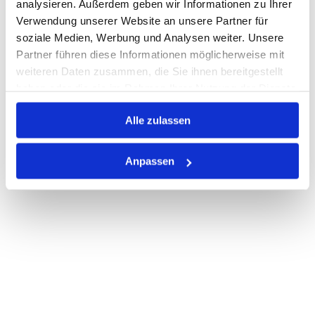
analysieren. Außerdem geben wir Informationen zu Ihrer
Verwendung unserer Website an unsere Partner für
PRODUKTBESCHREIBUNG
soziale Medien, Werbung und Analysen weiter. Unsere
Partner führen diese Informationen möglicherweise mit
ALLE SPEZIFIKATIONEN
weiteren Daten zusammen, die Sie ihnen bereitgestellt
haben oder die sie im Rahmen Ihrer Nutzung der Dienste
VARIANTEN
gesammelt haben.
Alle zulassen
Anpassen