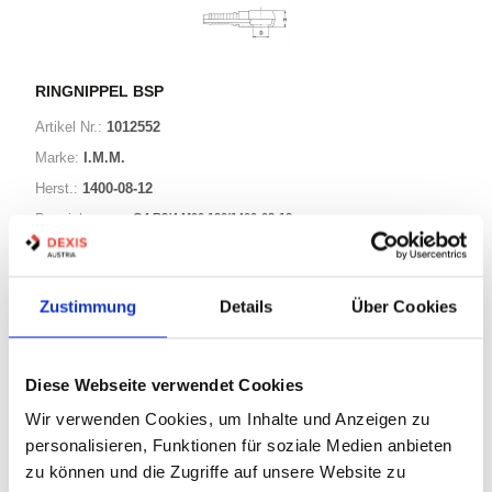
RINGNIPPEL BSP
Artikel Nr.:
1012552
Marke:
I.M.M.
Herst.:
1400-08-12
G4 R3/4 M00 130/1400-08-12
Bezeichnung:
11 Varianten
Zustimmung
Details
Über Cookies
Warenkorb
STK
Diese Webseite verwendet Cookies
Auf Lager
Wir verwenden Cookies, um Inhalte und Anzeigen zu
Lager anzeigen
personalisieren, Funktionen für soziale Medien anbieten
Print
zu können und die Zugriffe auf unsere Website zu