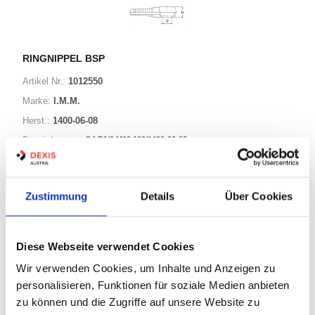
RINGNIPPEL BSP
Artikel Nr.:
1012550
Marke:
I.M.M.
Herst.:
1400-06-08
G4 R1/2 M00 100/1400-06-08
Bezeichnung:
11 Varianten
Zustimmung
Details
Über Cookies
Warenkorb
STK
Diese Webseite verwendet Cookies
Auf Lager
Wir verwenden Cookies, um Inhalte und Anzeigen zu
Lager anzeigen
personalisieren, Funktionen für soziale Medien anbieten
Print
zu können und die Zugriffe auf unsere Website zu