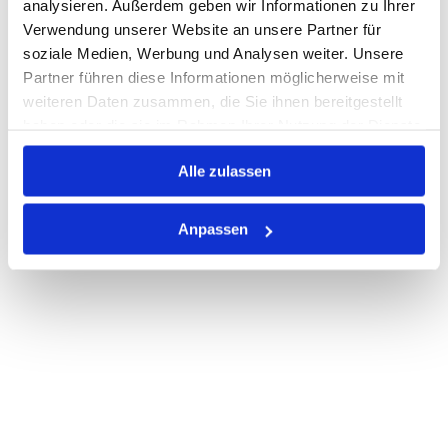
analysieren. Außerdem geben wir Informationen zu Ihrer
Verwendung unserer Website an unsere Partner für
PRODUKTBESCHREIBUNG
soziale Medien, Werbung und Analysen weiter. Unsere
Partner führen diese Informationen möglicherweise mit
ALLE SPEZIFIKATIONEN
weiteren Daten zusammen, die Sie ihnen bereitgestellt
haben oder die sie im Rahmen Ihrer Nutzung der Dienste
VARIANTEN
gesammelt haben.
Alle zulassen
Anpassen