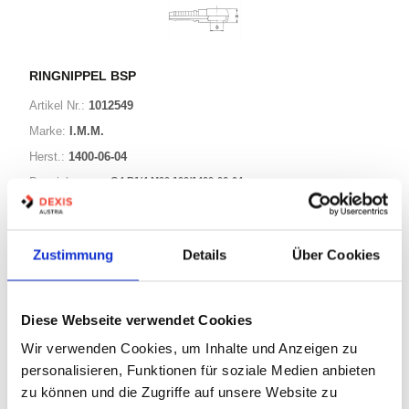
RINGNIPPEL BSP
Artikel Nr.:
1012549
Marke:
I.M.M.
Herst.:
1400-06-04
G4 R1/4 M00 100/1400-06-04
Bezeichnung:
11 Varianten
Zustimmung
Details
Über Cookies
Warenkorb
STK
Diese Webseite verwendet Cookies
Auf Lager
Wir verwenden Cookies, um Inhalte und Anzeigen zu
Lager anzeigen
personalisieren, Funktionen für soziale Medien anbieten
Print
zu können und die Zugriffe auf unsere Website zu