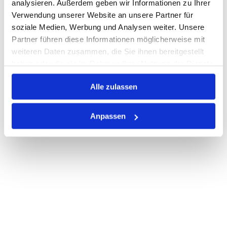
analysieren. Außerdem geben wir Informationen zu Ihrer
Verwendung unserer Website an unsere Partner für
PRODUKTBESCHREIBUNG
soziale Medien, Werbung und Analysen weiter. Unsere
Partner führen diese Informationen möglicherweise mit
ALLE SPEZIFIKATIONEN
weiteren Daten zusammen, die Sie ihnen bereitgestellt
haben oder die sie im Rahmen Ihrer Nutzung der Dienste
VARIANTEN
gesammelt haben.
Alle zulassen
Anpassen