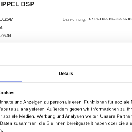
IPPEL BSP
1012547
G4 R1/4 M00 080/1400-05-04
Bezeichnung:
M.
-05-04
11 Varianten
Waren
STK
Details
er
Cookies
nzeigen
nhalte und Anzeigen zu personalisieren, Funktionen für soziale
Website zu analysieren. Außerdem geben wir Informationen zu I
r soziale Medien, Werbung und Analysen weiter. Unsere Partner
 Daten zusammen, die Sie ihnen bereitgestellt haben oder die s
ONEN
VARIANTEN
n.