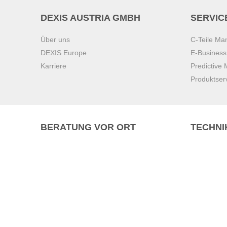
DEXIS AUSTRIA GMBH
SERVIC
Über uns
C-Teile M
DEXIS Europe
E-Busines
Karriere
Predictive
Produktser
BERATUNG VOR ORT
TECHNI
Pasching (
Brunn am 
Graz
Villach
Waidhofen 