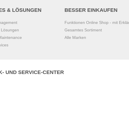
ES & LÖSUNGEN
BESSER EINKAUFEN
anagement
Funktionen Online Shop - mit Erklä
s Lösungen
Gesamtes Sortiment
 Maintenance
Alle Marken
vices
K- UND SERVICE-CENTER
Zentrale)
T
+43 7221 223
Gebirge
E
office.pasching@dexis.at
Hörschinger Straße 39
an der Ybbs
4061 Pasching