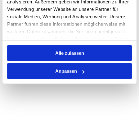
analysieren. Außerdem geben wir Informationen zu Ihrer
Verwendung unserer Website an unsere Partner für
PRODUKTBESCHREIBUNG
soziale Medien, Werbung und Analysen weiter. Unsere
Partner führen diese Informationen möglicherweise mit
ALLE SPEZIFIKATIONEN
weiteren Daten zusammen, die Sie ihnen bereitgestellt
haben oder die sie im Rahmen Ihrer Nutzung der Dienste
VARIANTEN
gesammelt haben.
Alle zulassen
Anpassen