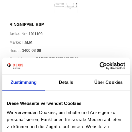
RINGNIPPEL BSP
Artikel Nr.:
1011169
Marke:
I.M.M.
Herst.:
1400-08-08
G4 R1/2 M00 130/1400-08-08
Bezeichnung:
11 Varianten
Zustimmung
Details
Über Cookies
Warenkorb
STK
Diese Webseite verwendet Cookies
Auf Lager
Wir verwenden Cookies, um Inhalte und Anzeigen zu
personalisieren, Funktionen für soziale Medien anbieten
Print
zu können und die Zugriffe auf unsere Website zu