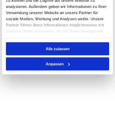
zu können und die Zugriffe auf unsere Website zu
Print
analysieren. Außerdem geben wir Informationen zu Ihrer
Verwendung unserer Website an unsere Partner für
soziale Medien, Werbung und Analysen weiter. Unsere
PRODUKTBESCHREIBUNG
Partner führen diese Informationen möglicherweise mit
weiteren Daten zusammen, die Sie ihnen bereitgestellt
ALLE SPEZIFIKATIONEN
haben oder die sie im Rahmen Ihrer Nutzung der Dienste
VARIANTEN
gesammelt haben.
Alle zulassen
Anpassen