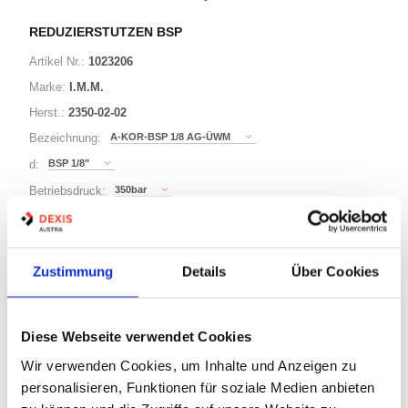
REDUZIERSTUTZEN BSP
Artikel Nr.:
1023206
Marke:
I.M.M.
Herst.:
2350-02-02
A-KOR-BSP 1/8 AG-ÜWM
Bezeichnung:
BSP 1/8"
d:
350bar
Betriebsdruck:
BSP 1/8"
D:
Zustimmung
Details
Über Cookies
7 Varianten
Warenkorb
STK
Diese Webseite verwendet Cookies
Wir verwenden Cookies, um Inhalte und Anzeigen zu
Auf Lager
personalisieren, Funktionen für soziale Medien anbieten
Lager anzeigen