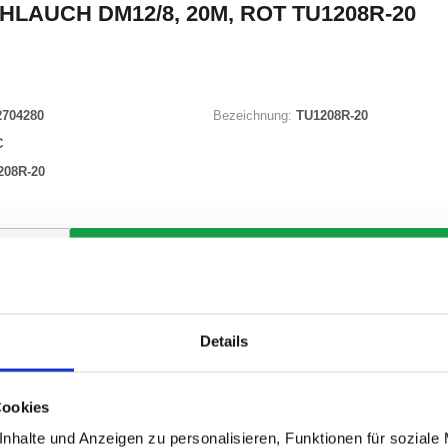
HLAUCH DM12/8, 20M, ROT TU1208R-20
2704280
Bezeichnung:
TU1208R-20
C
208R-20
Waren
STK
uf Lager
Details
Cookies
ONEN
VARIANTEN
nhalte und Anzeigen zu personalisieren, Funktionen für soziale