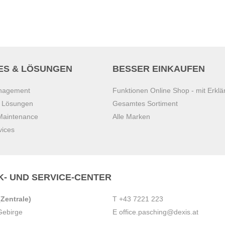
ES & LÖSUNGEN
BESSER EINKAUFEN
anagement
Funktionen Online Shop - mit Erklä
s Lösungen
Gesamtes Sortiment
 Maintenance
Alle Marken
vices
K- UND SERVICE-CENTER
Zentrale)
T
+43 7221 223
Gebirge
E
office.pasching@dexis.at