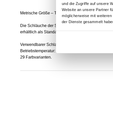
und die Zugriffe auf unsere 
Website an unsere Partner fü
Metrische Größe – TU
möglicherweise mit weiteren
der Dienste gesammelt habe
Die Schläuche der Serie TU setzen neue Maßstäbe f
erhältlich als Standardausführung oder für in Hoc
Verwendbarer Schlauch-Außen-Ø: 2 bis 16 mm
Betriebstemperatur: -20 bis 60 °C
29 Farbvarianten.