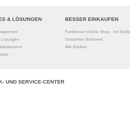
ES & LÖSUNGEN
BESSER EINKAUFEN
anagement
Funktionen Online Shop - mit Erklä
s Lösungen
Gesamtes Sortiment
 Maintenance
Alle Marken
vices
K- UND SERVICE-CENTER
Zentrale)
T
+43 7221 223
Gebirge
E
office.pasching@dexis.at
Hörschinger Straße 39
an der Ybbs
4061 Pasching