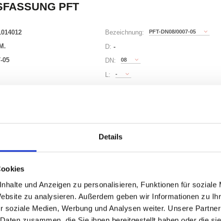
SFASSUNG PFT
1014012
PFT-DN08/0007-05
Bezeichnung:
M.
D:
-
-05
08
DN:
-
L:
9 Varianten
Details
Waren
STK
er
Cookies
nhalte und Anzeigen zu personalisieren, Funktionen für soziale
Website zu analysieren. Außerdem geben wir Informationen zu I
r soziale Medien, Werbung und Analysen weiter. Unsere Partner
 Daten zusammen, die Sie ihnen bereitgestellt haben oder die s