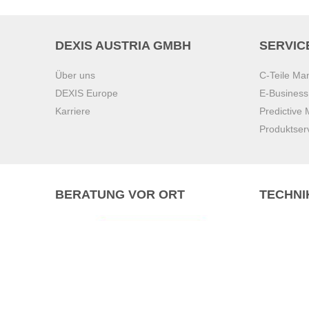
DEXIS AUSTRIA GMBH
SERVIC
Über uns
C-Teile M
DEXIS Europe
E-Busines
Karriere
Predictive
Produktser
BERATUNG VOR ORT
TECHNI
Pasching (
Brunn am 
Graz
Villach
Waidhofen 