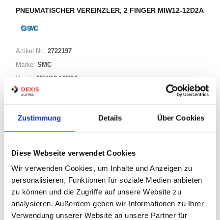
PNEUMATISCHER VEREINZLER, 2 FINGER MIW12-12D2A
Artikel Nr.:
2722197
Marke:
SMC
Herst.:
MIW12-12D2A
Bezeichnung:
MIW12-12D2A
Zustimmung
Details
Über Cookies
Warenkorb
STK
Diese Webseite verwendet Cookies
Nicht auf Lager
Wir verwenden Cookies, um Inhalte und Anzeigen zu
Print
personalisieren, Funktionen für soziale Medien anbieten
zu können und die Zugriffe auf unsere Website zu
PRODUKTBESCHREIBUNG
analysieren. Außerdem geben wir Informationen zu Ihrer
Verwendung unserer Website an unsere Partner für