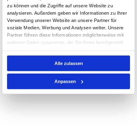
Nicht auf Lager
zu können und die Zugriffe auf unsere Website zu
analysieren. Außerdem geben wir Informationen zu Ihrer
Print
Verwendung unserer Website an unsere Partner für
soziale Medien, Werbung und Analysen weiter. Unsere
Partner führen diese Informationen möglicherweise mit
PRODUKTBESCHREIBUNG
weiteren Daten zusammen, die Sie ihnen bereitgestellt
ALLE SPEZIFIKATIONEN
haben oder die sie im Rahmen Ihrer Nutzung der Dienste
gesammelt haben.
VARIANTEN
Alle zulassen
Anpassen