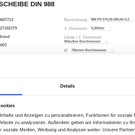
SCHEIBE DIN 988
0607713
988 PS 070,00-090,00-0,3
Bezeichnung:
27192379
0,3Höhe
3. Dimension:
Brand
Länge / 2. Dimension:
90Außen-Durchmesser
9003
70Innen-Durchmesser
Ø:
221 Varianten
Details
Waren
STK
er
Cookies
nzeigen
nhalte und Anzeigen zu personalisieren, Funktionen für soziale
Website zu analysieren. Außerdem geben wir Informationen zu I
r soziale Medien, Werbung und Analysen weiter. Unsere Partner