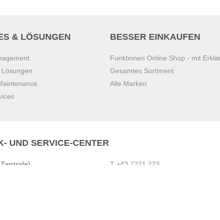
ES & LÖSUNGEN
BESSER EINKAUFEN
anagement
Funktionen Online Shop - mit Erklä
s Lösungen
Gesamtes Sortiment
 Maintenance
Alle Marken
vices
K- UND SERVICE-CENTER
Zentrale)
T
+43 7221 223
Gebirge
E
office.pasching@dexis.at
Hörschinger Straße 39
an der Ybbs
4061 Pasching