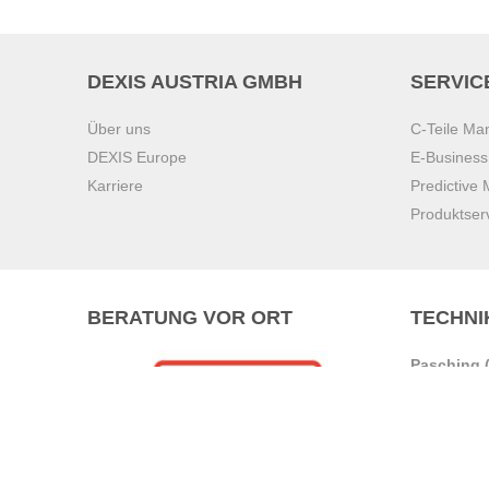
DEXIS AUSTRIA GMBH
SERVIC
Über uns
C-Teile M
DEXIS Europe
E-Busines
Karriere
Predictive
Produktser
BERATUNG VOR ORT
TECHNI
Pasching (
Brunn am 
Graz
Villach
Waidhofen 