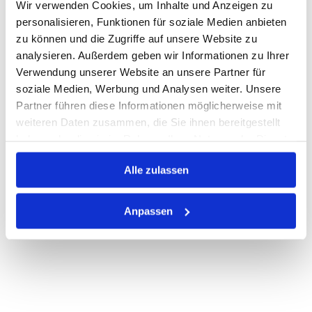
Wir verwenden Cookies, um Inhalte und Anzeigen zu
Warenkorb
STK
personalisieren, Funktionen für soziale Medien anbieten
zu können und die Zugriffe auf unsere Website zu
Losgröße 500
analysieren. Außerdem geben wir Informationen zu Ihrer
Nicht auf Lager
Verwendung unserer Website an unsere Partner für
Print
soziale Medien, Werbung und Analysen weiter. Unsere
Partner führen diese Informationen möglicherweise mit
weiteren Daten zusammen, die Sie ihnen bereitgestellt
PRODUKTBESCHREIBUNG
haben oder die sie im Rahmen Ihrer Nutzung der Dienste
gesammelt haben.
ALLE SPEZIFIKATIONEN
Alle zulassen
VARIANTEN
Anpassen