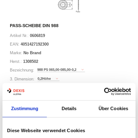
PASS-SCHEIBE DIN 988
Artikel Nr.:
0606819
EAN:
4051427192300
Marke:
No Brand
Herst.:
1308502
988 PS 065,00-085,00-0,2
Bezeichnung:
0,2Höhe
3. Dimension:
85Außen-Durchmesser
Länge / 2. Dimension:
65Innen-Durchmesser
Ø:
Zustimmung
Details
Über Cookies
221 Varianten
Diese Webseite verwendet Cookies
Minimum (500)