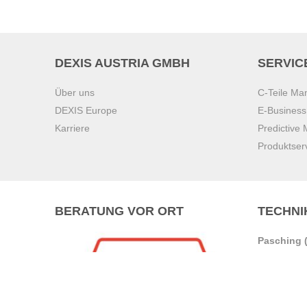
DEXIS AUSTRIA GMBH
SERVIC
Über uns
C-Teile M
DEXIS Europe
E-Busines
Karriere
Predictive
Produktser
BERATUNG VOR ORT
TECHNI
Pasching (
Brunn am 
Graz
Villach