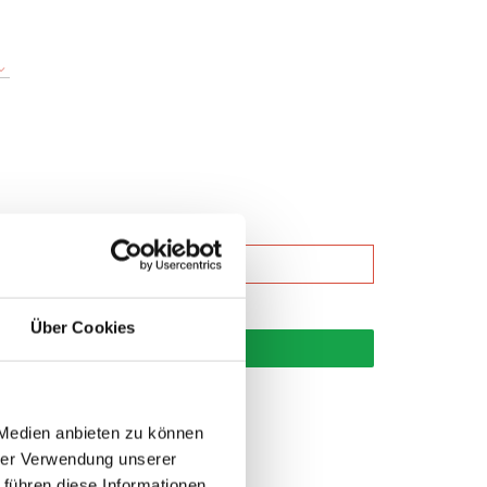
Über Cookies
korb
 Medien anbieten zu können
hrer Verwendung unserer
 führen diese Informationen