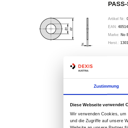
PASS-
Artikel Nr.:
EAN:
40514
Marke:
No 
Herst.:
130
Minimum (25
Zustimmung
Losgröße 2
Diese Webseite verwendet 
Nicht a
Wir verwenden Cookies, um I
und die Zugriffe auf unsere 
Print
Website an unsere Partner fü