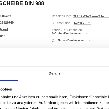
SCHEIBE DIN 988
0606789
988 PS 005,00-010,00-1,0
Bezeichnung:
27189249
1,0Höhe
3. Dimension:
Brand
Länge / 2. Dimension:
10Außen-Durchmesser
1010
5Innen-Durchmesser
Ø:
221 Varianten
00)
Details
Waren
STK
500
Cookies
uf Lager
nhalte und Anzeigen zu personalisieren, Funktionen für soziale
Website zu analysieren. Außerdem geben wir Informationen zu I
r soziale Medien, Werbung und Analysen weiter. Unsere Partner