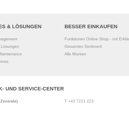
ES & LÖSUNGEN
BESSER EINKAUFEN
anagement
Funktionen Online Shop - mit Erklä
s Lösungen
Gesamtes Sortiment
 Maintenance
Alle Marken
vices
K- UND SERVICE-CENTER
Zentrale)
T
+43 7221 223
Gebirge
E
office.pasching@dexis.at
Hörschinger Straße 39