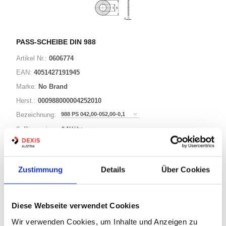
PASS-SCHEIBE DIN 988
Artikel Nr.:
0606774
EAN:
4051427191945
Marke:
No Brand
Herst.:
000988000004252010
988 PS 042,00-052,00-0,1
Bezeichnung:
0,1Höhe
3. Dimension:
52Außen-Durchmesser
Länge / 2. Dimension:
42Innen-Durchmesser
Ø:
Zustimmung
Details
Über Cookies
221 Varianten
Diese Webseite verwendet Cookies
Warenkorb
STK
Wir verwenden Cookies, um Inhalte und Anzeigen zu