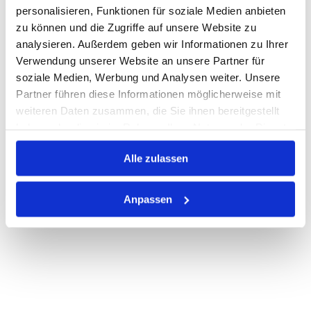
personalisieren, Funktionen für soziale Medien anbieten
zu können und die Zugriffe auf unsere Website zu
Auf Lager
Lager anzeigen
analysieren. Außerdem geben wir Informationen zu Ihrer
Verwendung unserer Website an unsere Partner für
Print
soziale Medien, Werbung und Analysen weiter. Unsere
Partner führen diese Informationen möglicherweise mit
PRODUKTBESCHREIBUNG
weiteren Daten zusammen, die Sie ihnen bereitgestellt
haben oder die sie im Rahmen Ihrer Nutzung der Dienste
ALLE SPEZIFIKATIONEN
gesammelt haben.
Alle zulassen
VARIANTEN
Anpassen