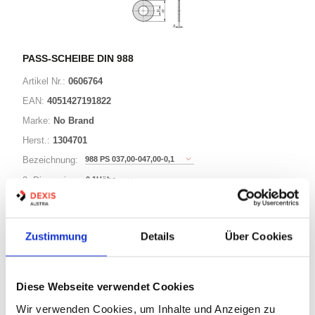
PASS-SCHEIBE DIN 988
Artikel Nr.:
0606764
EAN:
4051427191822
Marke:
No Brand
Herst.:
1304701
988 PS 037,00-047,00-0,1
Bezeichnung:
0,1Höhe
3. Dimension:
47Außen-Durchmesser
Länge / 2. Dimension:
37Innen-Durchmesser
Ø:
Zustimmung
Details
Über Cookies
221 Varianten
Diese Webseite verwendet Cookies
Warenkorb
STK
Wir verwenden Cookies, um Inhalte und Anzeigen zu