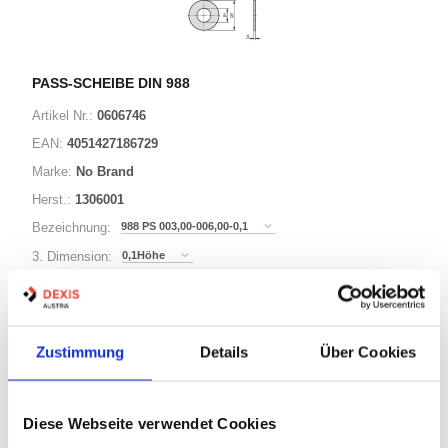
PASS-SCHEIBE DIN 988
Artikel Nr.:
0606746
EAN:
4051427186729
Marke:
No Brand
Herst.:
1306001
988 PS 003,00-006,00-0,1
Bezeichnung:
0,1Höhe
3. Dimension:
6Außen-Durchmesser
Länge / 2. Dimension:
3Innen-Durchmesser
Ø:
Zustimmung
Details
Über Cookies
221 Varianten
Diese Webseite verwendet Cookies
Minimum (5000)