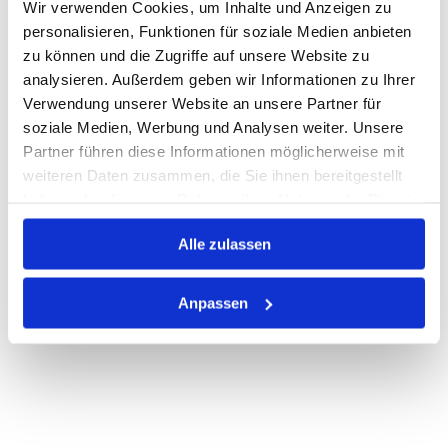
Wir verwenden Cookies, um Inhalte und Anzeigen zu
Warenkorb
STK
personalisieren, Funktionen für soziale Medien anbieten
zu können und die Zugriffe auf unsere Website zu
Losgröße 5000
analysieren. Außerdem geben wir Informationen zu Ihrer
Nicht auf Lager
Verwendung unserer Website an unsere Partner für
Print
soziale Medien, Werbung und Analysen weiter. Unsere
Partner führen diese Informationen möglicherweise mit
weiteren Daten zusammen, die Sie ihnen bereitgestellt
PRODUKTBESCHREIBUNG
haben oder die sie im Rahmen Ihrer Nutzung der Dienste
gesammelt haben.
ALLE SPEZIFIKATIONEN
Alle zulassen
VARIANTEN
Anpassen