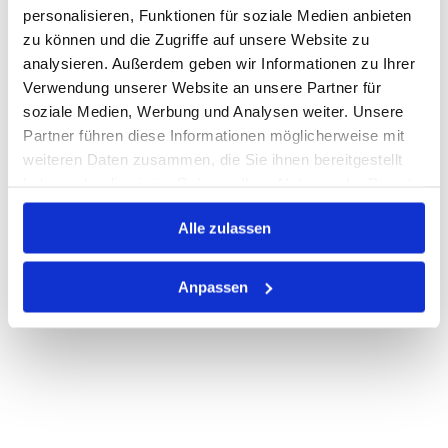
personalisieren, Funktionen für soziale Medien anbieten
zu können und die Zugriffe auf unsere Website zu
Auf Lager
Lager anzeigen
analysieren. Außerdem geben wir Informationen zu Ihrer
Verwendung unserer Website an unsere Partner für
Print
soziale Medien, Werbung und Analysen weiter. Unsere
Partner führen diese Informationen möglicherweise mit
PRODUKTBESCHREIBUNG
weiteren Daten zusammen, die Sie ihnen bereitgestellt
haben oder die sie im Rahmen Ihrer Nutzung der Dienste
ALLE SPEZIFIKATIONEN
gesammelt haben.
Alle zulassen
VARIANTEN
Anpassen