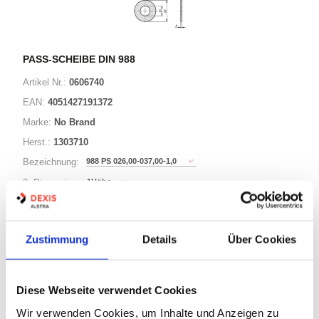
PASS-SCHEIBE DIN 988
Artikel Nr.:
0606740
EAN:
4051427191372
Marke:
No Brand
Herst.:
1303710
988 PS 026,00-037,00-1,0
Bezeichnung:
1Höhe
3. Dimension:
37Außen-Durchmesser
Länge / 2. Dimension:
26Innen-Durchmesser
Ø:
Zustimmung
Details
Über Cookies
221 Varianten
Diese Webseite verwendet Cookies
Warenkorb
STK
Wir verwenden Cookies, um Inhalte und Anzeigen zu