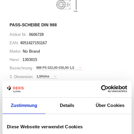
PASS-SCHEIBE DIN 988
Artikel Nr.:
0606728
EAN:
4051427191167
Marke:
No Brand
Herst.:
1303015
988 PS 022,00-030,00-1,5
Bezeichnung:
1,5Höhe
3. Dimension:
30Außen-Durchmesser
Länge / 2. Dimension:
22Innen-Durchmesser
Ø:
Zustimmung
Details
Über Cookies
221 Varianten
Diese Webseite verwendet Cookies
Minimum (500)