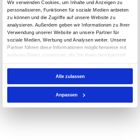
Wir verwenden Cookies, um Inhalte und Anzeigen zu
Warenkorb
STK
personalisieren, Funktionen für soziale Medien anbieten
zu können und die Zugriffe auf unsere Website zu
Losgröße 500
analysieren. Außerdem geben wir Informationen zu Ihrer
Nicht auf Lager
Verwendung unserer Website an unsere Partner für
Print
soziale Medien, Werbung und Analysen weiter. Unsere
Partner führen diese Informationen möglicherweise mit
weiteren Daten zusammen, die Sie ihnen bereitgestellt
PRODUKTBESCHREIBUNG
haben oder die sie im Rahmen Ihrer Nutzung der Dienste
gesammelt haben.
ALLE SPEZIFIKATIONEN
Alle zulassen
VARIANTEN
Anpassen