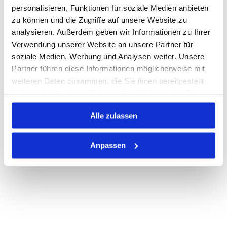
personalisieren, Funktionen für soziale Medien anbieten
zu können und die Zugriffe auf unsere Website zu
Auf Lager
Lager anzeigen
analysieren. Außerdem geben wir Informationen zu Ihrer
Verwendung unserer Website an unsere Partner für
Print
soziale Medien, Werbung und Analysen weiter. Unsere
Partner führen diese Informationen möglicherweise mit
PRODUKTBESCHREIBUNG
weiteren Daten zusammen, die Sie ihnen bereitgestellt
haben oder die sie im Rahmen Ihrer Nutzung der Dienste
ALLE SPEZIFIKATIONEN
gesammelt haben.
Alle zulassen
VARIANTEN
Anpassen