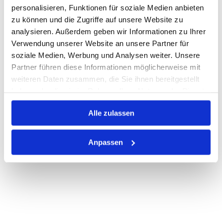
personalisieren, Funktionen für soziale Medien anbieten
zu können und die Zugriffe auf unsere Website zu
Auf Lager
Lager anzeigen
analysieren. Außerdem geben wir Informationen zu Ihrer
Verwendung unserer Website an unsere Partner für
Print
soziale Medien, Werbung und Analysen weiter. Unsere
Partner führen diese Informationen möglicherweise mit
PRODUKTBESCHREIBUNG
weiteren Daten zusammen, die Sie ihnen bereitgestellt
haben oder die sie im Rahmen Ihrer Nutzung der Dienste
ALLE SPEZIFIKATIONEN
gesammelt haben.
Alle zulassen
VARIANTEN
Anpassen