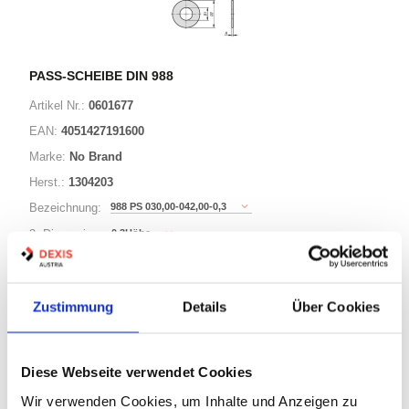
PASS-SCHEIBE DIN 988
Artikel Nr.:
0601677
EAN:
4051427191600
Marke:
No Brand
Herst.:
1304203
988 PS 030,00-042,00-0,3
Bezeichnung:
0,3Höhe
3. Dimension:
42Außen-Durchmesser
Länge / 2. Dimension:
30Innen-Durchmesser
Ø:
Zustimmung
Details
Über Cookies
221 Varianten
Diese Webseite verwendet Cookies
Warenkorb
STK
Wir verwenden Cookies, um Inhalte und Anzeigen zu