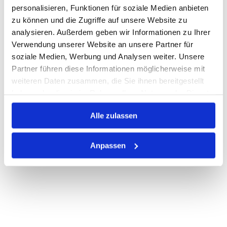
personalisieren, Funktionen für soziale Medien anbieten
zu können und die Zugriffe auf unsere Website zu
Auf Lager
Lager anzeigen
analysieren. Außerdem geben wir Informationen zu Ihrer
Verwendung unserer Website an unsere Partner für
Print
soziale Medien, Werbung und Analysen weiter. Unsere
Partner führen diese Informationen möglicherweise mit
PRODUKTBESCHREIBUNG
weiteren Daten zusammen, die Sie ihnen bereitgestellt
haben oder die sie im Rahmen Ihrer Nutzung der Dienste
ALLE SPEZIFIKATIONEN
gesammelt haben.
Alle zulassen
VARIANTEN
Anpassen