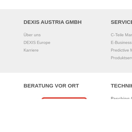
DEXIS AUSTRIA GMBH
SERVIC
Über uns
C-Teile M
DEXIS Europe
E-Busines
Karriere
Predictive
Produktser
BERATUNG VOR ORT
TECHNI
Pasching (
Brunn am 
Graz
Villach
Waidhofen 