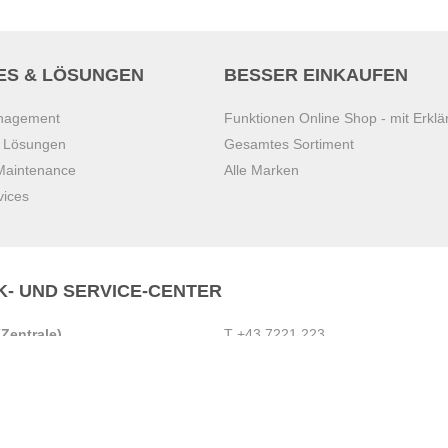
ES & LÖSUNGEN
BESSER EINKAUFEN
anagement
Funktionen Online Shop - mit Erklä
s Lösungen
Gesamtes Sortiment
 Maintenance
Alle Marken
vices
K- UND SERVICE-CENTER
Zentrale)
T
+43 7221 223
Gebirge
E
office.pasching@dexis.at
Hörschinger Straße 39
an der Ybbs
4061 Pasching