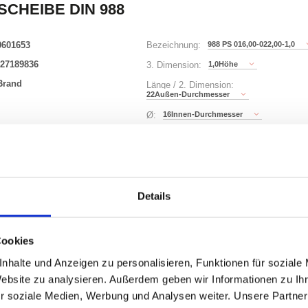
SCHEIBE DIN 988
0601653
988 PS 016,00-022,00-1,0
Bezeichnung:
27189836
1,0Höhe
3. Dimension:
Brand
Länge / 2. Dimension:
22Außen-Durchmesser
16Innen-Durchmesser
Ø:
221 Varianten
Details
Waren
STK
er
Cookies
nzeigen
nhalte und Anzeigen zu personalisieren, Funktionen für soziale
Website zu analysieren. Außerdem geben wir Informationen zu I
r soziale Medien, Werbung und Analysen weiter. Unsere Partner