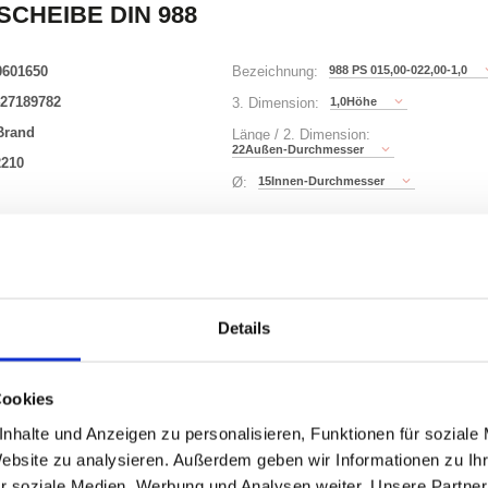
SCHEIBE DIN 988
0601650
988 PS 015,00-022,00-1,0
Bezeichnung:
27189782
1,0Höhe
3. Dimension:
Brand
Länge / 2. Dimension:
22Außen-Durchmesser
2210
15Innen-Durchmesser
Ø:
221 Varianten
00)
Details
Waren
STK
000
Cookies
uf Lager
nhalte und Anzeigen zu personalisieren, Funktionen für soziale
Website zu analysieren. Außerdem geben wir Informationen zu I
r soziale Medien, Werbung und Analysen weiter. Unsere Partner