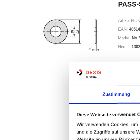
PASS-
Artikel Nr.:
EAN:
40514
Marke:
No 
Herst.:
130
Minimum (10
Zustimmung
Losgröße 1
Diese Webseite verwendet 
Nicht a
Wir verwenden Cookies, um I
und die Zugriffe auf unsere 
Print
Website an unsere Partner fü