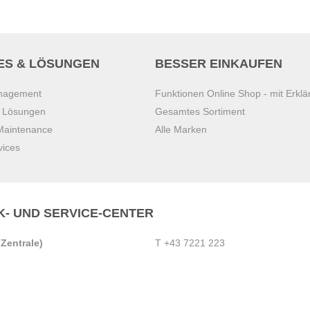
ES & LÖSUNGEN
BESSER EINKAUFEN
anagement
Funktionen Online Shop - mit Erklä
s Lösungen
Gesamtes Sortiment
 Maintenance
Alle Marken
vices
K- UND SERVICE-CENTER
Zentrale)
T
+43 7221 223
Gebirge
E
office.pasching@dexis.at
Hörschinger Straße 39