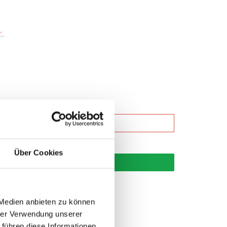
Über Cookies
korb
 Medien anbieten zu können
hrer Verwendung unserer
 führen diese Informationen