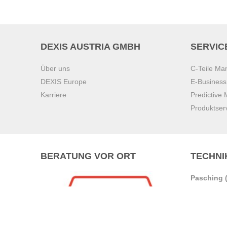
DEXIS AUSTRIA GMBH
SERVIC
Über uns
C-Teile M
DEXIS Europe
E-Busines
Karriere
Predictive
Produktser
BERATUNG VOR ORT
TECHNI
Pasching (
Brunn am 
Graz
Villach