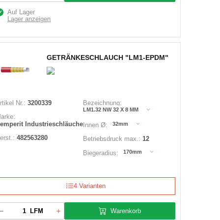
Auf Lager
Lager anzeigen
GETRÄNKESCHLAUCH "LM1-EPDM"
rtikel Nr.:
3200339
Bezeichnung:
LM1.32 NW 32 X 8 MM
arke:
emperit Industrieschläuche
32mm
Innen Ø:
erst.:
482563280
Betriebsdruck max.:
12
170mm
Biegeradius:
4 Varianten
Warenkorb
LFM