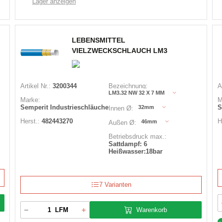
Lager anzeigen
LEBENSMITTEL
VIELZWECKSCHLAUCH LM3
Artikel Nr.:
3200344
Bezeichnung:
A
LM3.32 NW 32 X 7 MM
Marke:
M
Semperit Industrieschläuche
S
32mm
Innen Ø:
Herst.:
482443270
H
46mm
Außen Ø:
Betriebsdruck max.:
Sattdampf: 6
Heißwasser:18bar
7 Varianten
Warenkorb
LFM