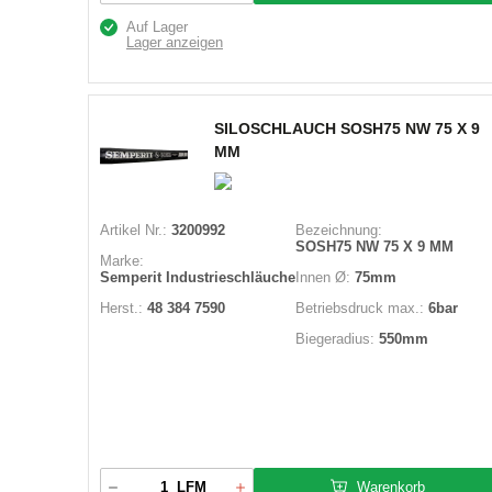
Auf Lager
Lager anzeigen
SILOSCHLAUCH SOSH75 NW 75 X 9
MM
Artikel Nr.:
3200992
Bezeichnung:
SOSH75 NW 75 X 9 MM
Marke:
Semperit Industrieschläuche
Innen Ø:
75mm
Herst.:
48 384 7590
Betriebsdruck max.:
6bar
Biegeradius:
550mm
Warenkorb
LFM