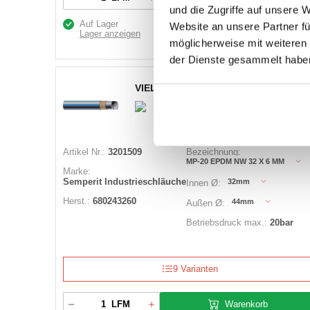
und die Zugriffe auf unsere 
Auf Lager
Website an unsere Partner fü
Lager anzeigen
möglicherweise mit weiteren
der Dienste gesammelt habe
VIELZWECKSCHLAUCH MP-20 EPDM
Artikel Nr.:
3201509
Bezeichnung:
MP-20 EPDM NW 32 X 6 MM
Marke:
Semperit Industrieschläuche
32mm
Innen Ø:
Herst.:
680243260
44mm
Außen Ø:
Betriebsdruck max.:
20bar
9 Varianten
Warenkorb
LFM