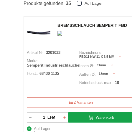
Produkte gefunden:
35
Auf Lager
BREMSSCHLAUCH SEMPERIT FBD
Artikel Nr.:
3201033
Bezeichnung:
FBD11 NW 11 X 3,5 MM
Marke:
Semperit Industrieschläuche
11mm
Innen Ø:
Herst.:
68430 1135
18mm
Außen Ø:
Betriebsdruck max.:
10
2 Varianten
Warenkorb
LFM
Auf Lager