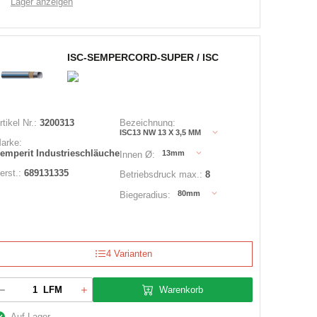
Lager anzeigen
ISC-SEMPERCORD-SUPER / ISC
rtikel Nr.:
3200313
Bezeichnung:
ISC13 NW 13 X 3,5 MM
arke:
emperit Industrieschläuche
13mm
Innen Ø:
erst.:
689131335
Betriebsdruck max.:
8
80mm
Biegeradius:
4 Varianten
Warenkorb
LFM
Auf Lager