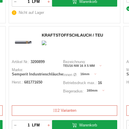
Warenkorb
LFM
Nicht auf Lager
KRAFTSTOFFSCHLAUCH / TEU
Artikel Nr.:
3200899
Bezeichnung:
A
TEU16 NW 16 X 5 MM
Marke:
M
Semperit Industrieschläuche
S
16mm
Innen Ø:
Herst.:
681771650
H
Betriebsdruck max.:
16
160mm
Biegeradius:
2 Varianten
Warenkorb
LFM