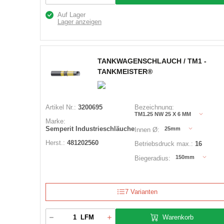
Auf Lager
Lager anzeigen
TANKWAGENSCHLAUCH / TM1 -
TANKMEISTER®
Artikel Nr.:
3200695
Bezeichnung:
TM1.25 NW 25 X 6 MM
Marke:
Semperit Industrieschläuche
25mm
Innen Ø:
Herst.:
481202560
Betriebsdruck max.:
16
150mm
Biegeradius:
7 Varianten
Warenkorb
LFM