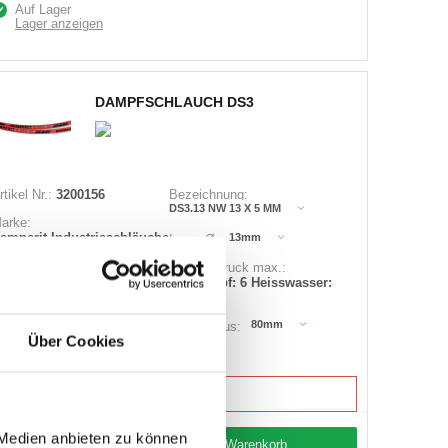
Auf Lager
Lager anzeigen
DAMPFSCHLAUCH DS3
rtikel Nr.:
3200156
Bezeichnung:
DS3.13 NW 13 X 5 MM
arke:
emperit Industrieschläuche
13mm
Innen Ø:
erst.:
484461350
Betriebsdruck max.:
Sattdampf: 6 Heisswasser:
18
80mm
Biegeradius:
Über Cookies
4 Varianten
 Medien anbieten zu können
Warenkorb
LFM