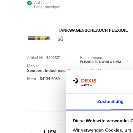
Auf Lager
Lager anzeigen
TANKWAGENSCHLAUCH FLEXIOIL
Artikel Nr.:
3202321
Bezeichnung:
FLEXIOIL50 NW 50 X 8 MM
Marke:
Semperit Industrieschläuche
50mm
Innen Ø:
Herst.:
64134 5080
66,0mm
Außen Ø:
Betriebsdruck max.:
16bar
Zustimmung
4 Varianten
Diese Webseite verwendet 
Wir verwenden Cookies, um I
Warenkorb
LFM