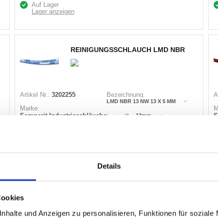
Auf Lager
Lager anzeigen
REINIGUNGSSCHLAUCH LMD NBR
Artikel Nr.:
3202255
Bezeichnung:
A
LMD NBR 13 NW 13 X 5 MM
Marke:
M
Semperit Industrieschläuche
S
13mm
Innen Ø:
Herst.:
682551350
H
23mm
Außen Ø:
Betriebsdruck max.:
Sattdampf: 6 Heißwasser:
20bar
Details
3 Varianten
Cookies
nhalte und Anzeigen zu personalisieren, Funktionen für soziale
Warenkorb
LFM