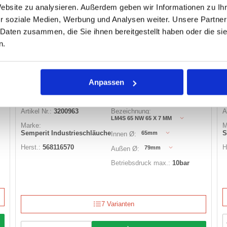
Website zu analysieren. Außerdem geben wir Informationen zu I
Auf Lager
r soziale Medien, Werbung und Analysen weiter. Unsere Partner
Lager anzeigen
 Daten zusammen, die Sie ihnen bereitgestellt haben oder die s
n.
LEBENSMITTEL SAUG- UND DRUCK-
VIELZWECKSCHLAUCH LM4S-SF1500
Anpassen
Artikel Nr.:
3200963
Bezeichnung:
A
LM4S 65 NW 65 X 7 MM
Marke:
M
Semperit Industrieschläuche
S
65mm
Innen Ø:
Herst.:
568116570
H
79mm
Außen Ø:
Betriebsdruck max.:
10bar
7 Varianten