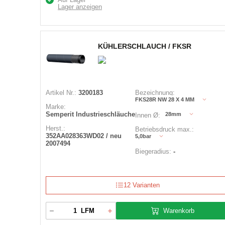
Lager anzeigen
KÜHLERSCHLAUCH / FKSR
Artikel Nr.:
3200183
Bezeichnung:
FKS28R NW 28 X 4 MM
Marke:
Semperit Industrieschläuche
28mm
Innen Ø:
Herst.:
Betriebsdruck max.:
352AA028363WD02 / neu
5,0bar
2007494
Biegeradius:
-
12 Varianten
Warenkorb
LFM