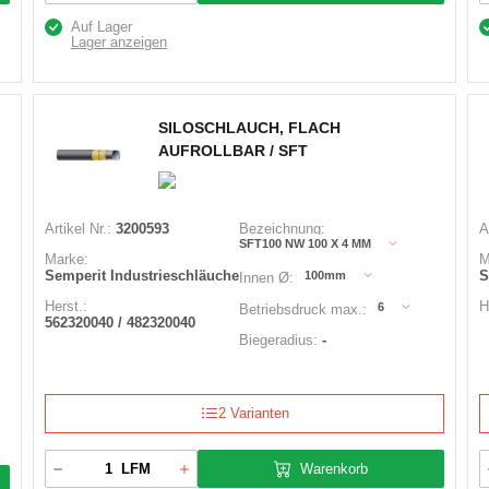
Auf Lager
Lager anzeigen
SILOSCHLAUCH, FLACH
AUFROLLBAR / SFT
Artikel Nr.:
3200593
Bezeichnung:
A
SFT100 NW 100 X 4 MM
Marke:
M
Semperit Industrieschläuche
S
100mm
Innen Ø:
Herst.:
H
6
Betriebsdruck max.:
562320040 / 482320040
Biegeradius:
-
2 Varianten
Warenkorb
LFM