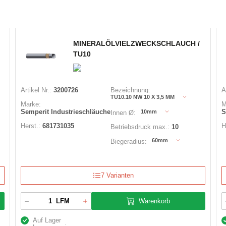
MINERALÖLVIELZWECKSCHLAUCH /
TU10
Artikel Nr.:
3200726
Bezeichnung:
A
TU10.10 NW 10 X 3,5 MM
Marke:
M
Semperit Industrieschläuche
S
10mm
Innen Ø:
Herst.:
681731035
H
Betriebsdruck max.:
10
60mm
Biegeradius:
7 Varianten
Warenkorb
LFM
Auf Lager