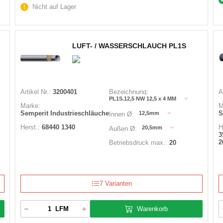
Nicht auf Lager
LUFT- / WASSERSCHLAUCH PL1S
Artikel Nr.:
3200401
Bezeichnung:
A
PL1S.12,5 NW 12,5 x 4 MM
Marke:
M
Semperit Industrieschläuche
S
12,5mm
Innen Ø:
Herst.:
68440 1340
H
20,5mm
Außen Ø:
3
2
Betriebsdruck max.:
20
7 Varianten
Warenkorb
LFM