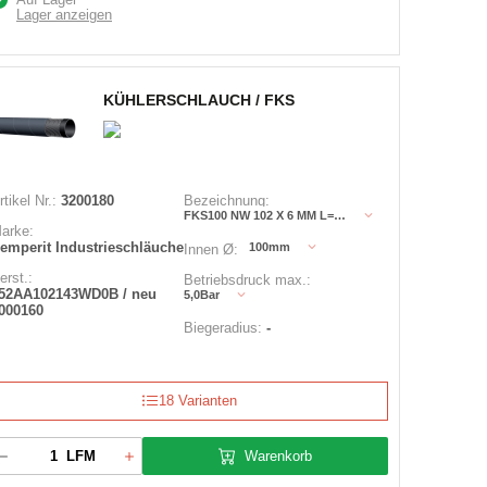
Lager anzeigen
KÜHLERSCHLAUCH / FKS
rtikel Nr.:
3200180
Bezeichnung:
FKS100 NW 102 X 6 MM L=1000 MM
arke:
emperit Industrieschläuche
100mm
Innen Ø:
erst.:
Betriebsdruck max.:
52AA102143WD0B / neu
5,0Bar
000160
Biegeradius:
-
18 Varianten
Warenkorb
LFM