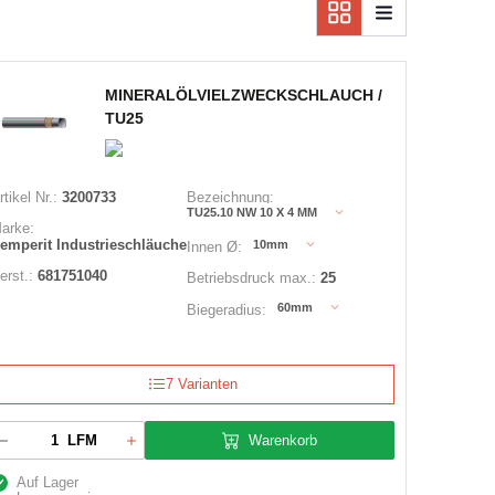
MINERALÖLVIELZWECKSCHLAUCH /
TU25
rtikel Nr.:
3200733
Bezeichnung:
TU25.10 NW 10 X 4 MM
arke:
emperit Industrieschläuche
10mm
Innen Ø:
erst.:
681751040
Betriebsdruck max.:
25
60mm
Biegeradius:
7 Varianten
Warenkorb
LFM
Auf Lager