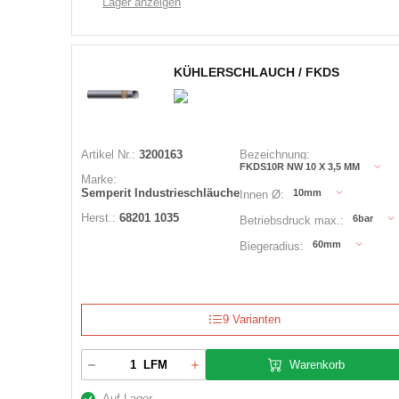
Lager anzeigen
KÜHLERSCHLAUCH / FKDS
Artikel Nr.:
3200163
Bezeichnung:
FKDS10R NW 10 X 3,5 MM
Marke:
Semperit Industrieschläuche
10mm
Innen Ø:
Herst.:
68201 1035
6bar
Betriebsdruck max.:
60mm
Biegeradius:
9 Varianten
Warenkorb
LFM
Auf Lager