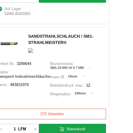
Auf Lager
Lager anzeigen
SANDSTRAHLSCHLAUCH / SM1-
STRAHLMEISTER®
rtikel Nr.:
3200644
Bezeichnung:
SM1.19 NW 19 X 7 MM
arke:
emperit Industrieschläuche
19mm
Innen Ø:
erst.:
483831970
Betriebsdruck max.:
12
190mm
Biegeradius:
5 Varianten
Warenkorb
LFM