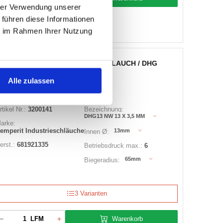
hrer Verwendung unserer
Auf Lager
 führen diese Informationen
Lager anzeigen
ie im Rahmen Ihrer Nutzung
HEISSWASSERSCHLAUCH / DHG
Alle zulassen
rtikel Nr.:
3200141
Bezeichnung:
DHG13 NW 13 X 3,5 MM
arke:
emperit Industrieschläuche
13mm
Innen Ø:
erst.:
681921335
Betriebsdruck max.:
6
65mm
Biegeradius:
3 Varianten
Warenkorb
LFM