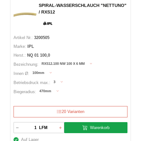
SPIRAL-WASSERSCHLAUCH "NETTUNO"
/ RXS12
Artikel Nr.:
3200505
Marke:
IPL
Herst.:
NQ 01 100,0
RXS12.100 NW 100 X 6 MM
Bezeichnung:
100mm
Innen Ø:
3
Betriebsdruck max.:
470mm
Biegeradius:
20 Varianten
Warenkorb
LFM
Auf Lager