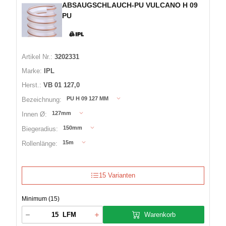
ABSAUGSCHLAUCH-PU VULCANO H 09
PU
Artikel Nr.:
3202331
Marke:
IPL
Herst.:
VB 01 127,0
PU H 09 127 MM
Bezeichnung:
127mm
Innen Ø:
150mm
Biegeradius:
15m
Rollenlänge:
15 Varianten
Minimum (15)
Warenkorb
LFM