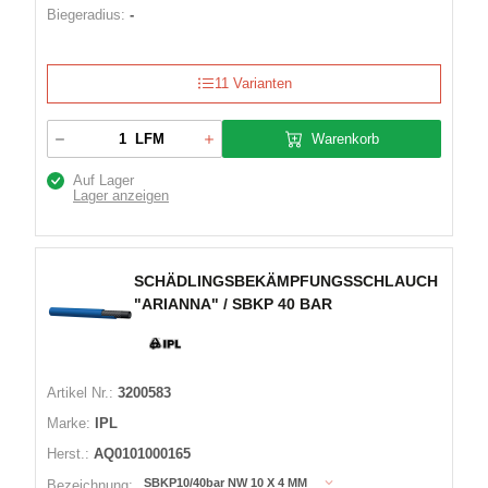
Biegeradius:
-
11 Varianten
Warenkorb
LFM
Auf Lager
Lager anzeigen
SCHÄDLINGSBEKÄMPFUNGSSCHLAUCH
"ARIANNA" / SBKP 40 BAR
Artikel Nr.:
3200583
Marke:
IPL
Herst.:
AQ0101000165
SBKP10/40bar NW 10 X 4 MM
Bezeichnung: