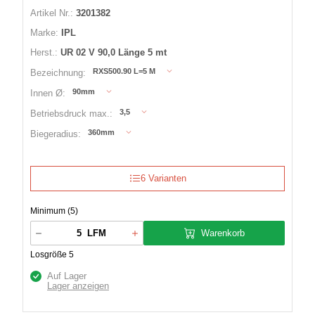
Artikel Nr.:
3201382
Marke:
IPL
Herst.:
UR 02 V 90,0 Länge 5 mt
RXS500.90 L=5 M
Bezeichnung:
90mm
Innen Ø:
3,5
Betriebsdruck max.:
360mm
Biegeradius:
6 Varianten
Minimum (5)
Warenkorb
LFM
Losgröße 5
Auf Lager
Lager anzeigen