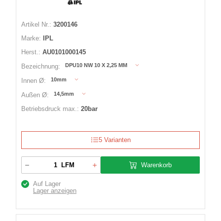
Artikel Nr.:
3200146
Marke:
IPL
Herst.:
AU0101000145
DPU10 NW 10 X 2,25 MM
Bezeichnung:
10mm
Innen Ø:
14,5mm
Außen Ø:
Betriebsdruck max.:
20bar
5 Varianten
Warenkorb
LFM
Auf Lager
Lager anzeigen