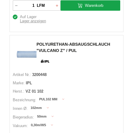
Warenkorb
LFM
Auf Lager
Lager anzeigen
POLYURETHAN-ABSAUGSCHLAUCH
"VULCANO Z" / PUL
Artikel Nr.:
3200448
Marke:
IPL
Herst.:
VZ 01 102
PUL102 MM
Bezeichnung:
102mm
Innen Ø:
50mm
Biegeradius:
0,30m/WS
Vakuum: