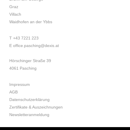
Graz
Villach
Waidhofen an der Ybbs
T
+43 7221 223
E
office.pasching@dexis.at
Hörschinger Straße 39
4061 Pasching
Impressum
AGB
Datenschutzerklärung
Zertifikate & Auszeichnungen
Newsletteranmeldung