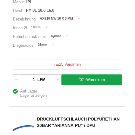
Marke:
IPL
Herst.:
PY 01 10,0 16,0
AXS10 NW 10 X 3 MM
Bezeichnung:
10mm
Innen Ø:
6,0bar
Betriebsdruck max.:
25mm
Biegeradius:
25 Varianten
Warenkorb
LFM
Auf Lager
Lager anzeigen
DRUCKLUFTSCHLAUCH POLYURETHAN
20BAR "ARIANNA-PU" / DPU