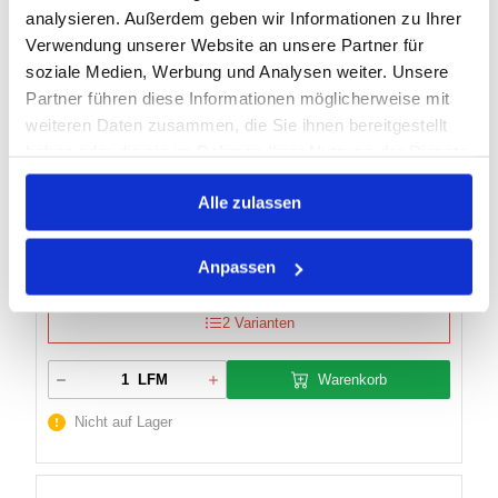
analysieren. Außerdem geben wir Informationen zu Ihrer
Verwendung unserer Website an unsere Partner für
Artikel Nr.:
3201980
soziale Medien, Werbung und Analysen weiter. Unsere
Marke:
IPL
Partner führen diese Informationen möglicherweise mit
weiteren Daten zusammen, die Sie ihnen bereitgestellt
Herst.:
B 3 01 040.0 051.0 Plutone Press Bio
haben oder die sie im Rahmen Ihrer Nutzung der Dienste
PLUTONE PR NW 40 X 5,5 MM
Bezeichnung:
gesammelt haben.
40mm
Innen Ø:
Alle zulassen
10bar
Betriebsdruck max.:
120mm
Biegeradius:
Anpassen
2 Varianten
Warenkorb
LFM
Nicht auf Lager