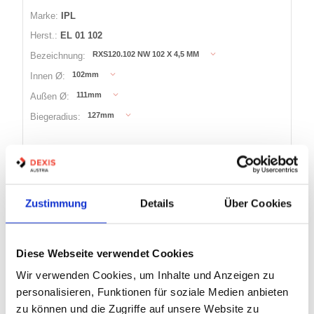
Marke:
IPL
Herst.:
EL 01 102
RXS120.102 NW 102 X 4,5 MM
Bezeichnung:
102mm
Innen Ø:
111mm
Außen Ø:
127mm
Biegeradius:
24 Varianten
Warenkorb
LFM
Zustimmung
Details
Über Cookies
Auf Lager
Lager anzeigen
Diese Webseite verwendet Cookies
Wir verwenden Cookies, um Inhalte und Anzeigen zu
PLUTONE-PR
personalisieren, Funktionen für soziale Medien anbieten
zu können und die Zugriffe auf unsere Website zu