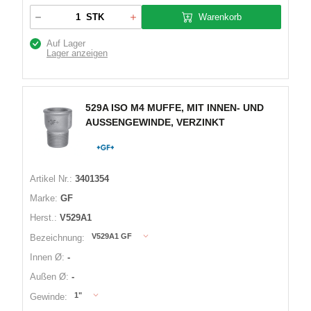
Warenkorb
STK
Auf Lager
Lager anzeigen
529A ISO M4 MUFFE, MIT INNEN- UND
AUSSENGEWINDE, VERZINKT
Artikel Nr.:
3401354
Marke:
GF
Herst.:
V529A1
V529A1 GF
Bezeichnung:
Innen Ø:
-
Außen Ø:
-
1"
Gewinde: