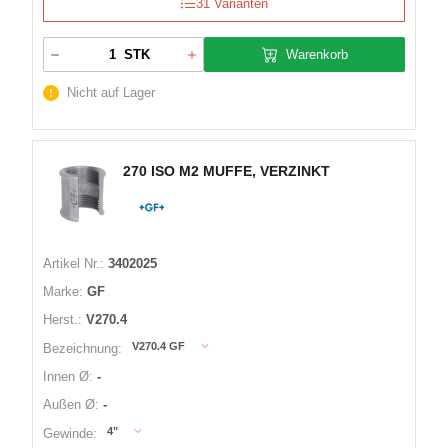
31 Varianten
Warenkorb
STK
Nicht auf Lager
270 ISO M2 MUFFE, VERZINKT
Artikel Nr.:
3402025
Marke:
GF
Herst.:
V270.4
V270.4 GF
Bezeichnung:
Innen Ø:
-
Außen Ø:
-
4"
Gewinde: