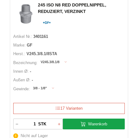
245 ISO N8 RED DOPPELNIPPEL,
REDUZIERT, VERZINKT
Artikel Nr.:
3401161
Marke:
GF
Herst.:
V245.3/8.1/8STA
V245.3/8.1/8
Bezeichnung:
Innen Ø:
-
Außen Ø:
-
3/8 - 1/8"
Gewinde:
17 Varianten
Warenkorb
STK
Nicht auf Lager