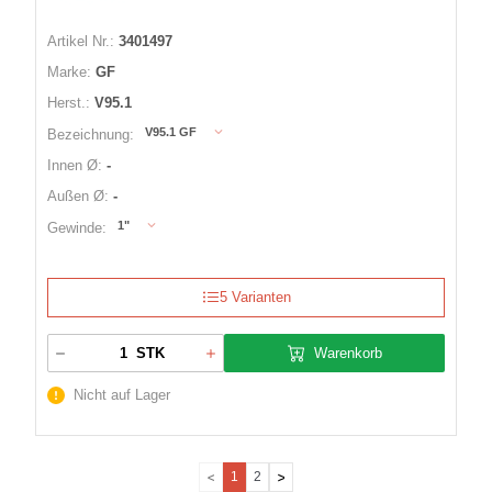
Artikel Nr.:
3401497
Marke:
GF
Herst.:
V95.1
V95.1 GF
Bezeichnung:
Innen Ø:
-
Außen Ø:
-
1"
Gewinde:
5 Varianten
Warenkorb
STK
Nicht auf Lager
1
2