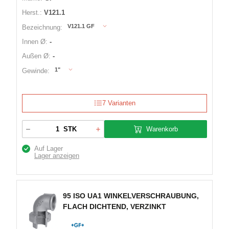
Herst.:
V121.1
V121.1 GF
Bezeichnung:
Innen Ø:
-
Außen Ø:
-
1"
Gewinde:
7 Varianten
Warenkorb
STK
Auf Lager
Lager anzeigen
95 ISO UA1 WINKELVERSCHRAUBUNG,
FLACH DICHTEND, VERZINKT