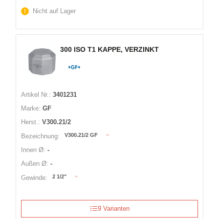
Nicht auf Lager
300 ISO T1 KAPPE, VERZINKT
Artikel Nr.:
3401231
Marke:
GF
Herst.:
V300.21/2
V300.21/2 GF
Bezeichnung:
Innen Ø:
-
Außen Ø:
-
2 1/2"
Gewinde:
9 Varianten