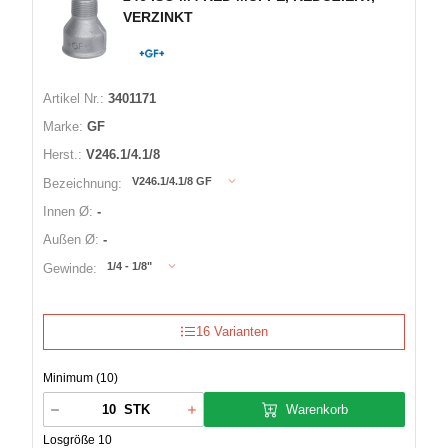
VERZINKT
Artikel Nr.:
3401171
Marke:
GF
Herst.:
V246.1/4.1/8
V246.1/4.1/8 GF
Bezeichnung:
Innen Ø:
-
Außen Ø:
-
1/4 - 1/8"
Gewinde:
16 Varianten
Minimum (10)
Warenkorb
STK
Losgröße 10