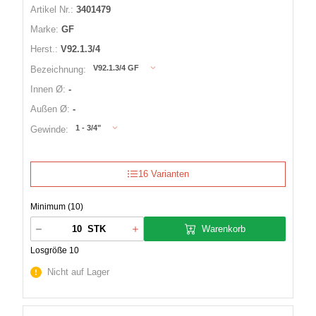
Artikel Nr.:
3401479
Marke:
GF
Herst.:
V92.1.3/4
V92.1.3/4 GF
Bezeichnung:
Innen Ø:
-
Außen Ø:
-
1 - 3/4"
Gewinde:
16 Varianten
Minimum (10)
Warenkorb
STK
Losgröße 10
Nicht auf Lager