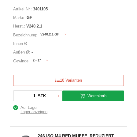
Artikel Nr.:
3401105
Marke:
GF
Herst.:
V240.2.1
V240.2.1 GF
Bezeichnung:
Innen Ø:
-
Außen Ø:
-
2 - 1"
Gewinde:
18 Varianten
Warenkorb
STK
Auf Lager
Lager anzeigen
246 ISO M4 RED MUFFE, REDUZIERT,