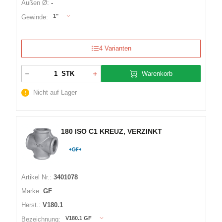
Außen Ø:
-
1"
Gewinde:
4 Varianten
Warenkorb
STK
Nicht auf Lager
180 ISO C1 KREUZ, VERZINKT
Artikel Nr.:
3401078
Marke:
GF
Herst.:
V180.1
V180.1 GF
Bezeichnung: