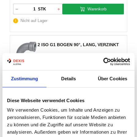
Warenkorb
STK
Nicht auf Lager
2 ISO G1 BOGEN 90°, LANG, VERZINKT
Artikel Nr.:
3401089
Zustimmung
Details
Über Cookies
Marke:
GF
Herst.:
V2.1/4
V2.1/4 GF
Bezeichnung:
Diese Webseite verwendet Cookies
Innen Ø:
-
Wir verwenden Cookies, um Inhalte und Anzeigen zu
Außen Ø:
-
personalisieren, Funktionen für soziale Medien anbieten
zu können und die Zugriffe auf unsere Website zu
1/4"
Gewinde:
analysieren. Außerdem geben wir Informationen zu Ihrer