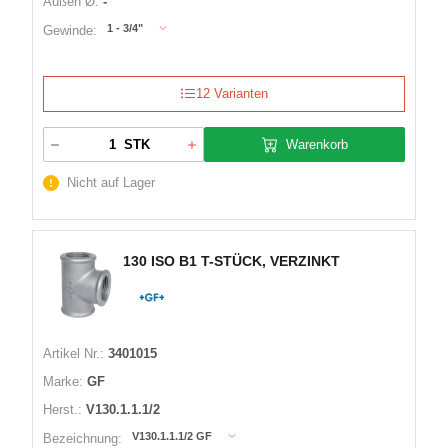
Außen Ø:
-
1 - 3/4"
Gewinde:
12 Varianten
Warenkorb
STK
Nicht auf Lager
130 ISO B1 T-STÜCK, VERZINKT
Artikel Nr.:
3401015
Marke:
GF
Herst.:
V130.1.1.1/2
V130.1.1.1/2 GF
Bezeichnung: