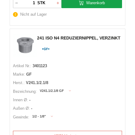
Warenkorb
STK
Nicht auf Lager
241 ISO N4 REDUZIERNIPPEL, VERZINKT
Artikel Nr.:
3401123
Marke:
GF
Herst.:
V241.1/2.1/8
V241.1/2.1/8 GF
Bezeichnung:
Innen Ø:
-
Außen Ø:
-
1/2 - 1/8"
Gewinde: