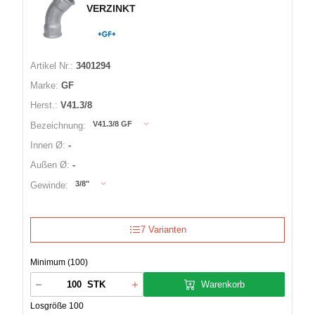
VERZINKT
Artikel Nr.:
3401294
Marke:
GF
Herst.:
V41.3/8
V41.3/8 GF
Bezeichnung:
Innen Ø:
-
Außen Ø:
-
3/8"
Gewinde:
7 Varianten
Minimum (100)
Warenkorb
STK
Losgröße 100