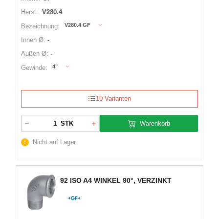
Herst.:
V280.4
V280.4 GF
Bezeichnung:
Innen Ø:
-
Außen Ø:
-
4"
Gewinde:
10 Varianten
Warenkorb
STK
Nicht auf Lager
92 ISO A4 WINKEL 90°, VERZINKT