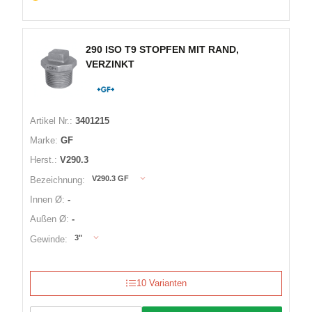
290 ISO T9 STOPFEN MIT RAND,
VERZINKT
Artikel Nr.:
3401215
Marke:
GF
Herst.:
V290.3
V290.3 GF
Bezeichnung:
Innen Ø:
-
Außen Ø:
-
3"
Gewinde:
10 Varianten