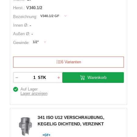
Herst.:
V340.1/2
V340.1/2 GF
Bezeichnung:
Innen Ø:
-
Außen Ø:
-
1/2"
Gewinde:
6 Varianten
Warenkorb
STK
Auf Lager
Lager anzeigen
341 ISO U12 VERSCHRAUBUNG,
KEGELIG DICHTEND, VERZINKT