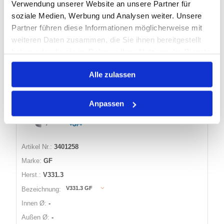
Verwendung unserer Website an unsere Partner für
11 Varianten
soziale Medien, Werbung und Analysen weiter. Unsere
Partner führen diese Informationen möglicherweise mit
Warenkorb
STK
weiteren Daten zusammen, die Sie ihnen bereitgestellt
haben oder die sie im Rahmen Ihrer Nutzung der Dienste
Nicht auf Lager
gesammelt haben.
Alle zulassen
331 ISO U2 VERSCHRAUBUNG, FLACH
Anpassen
DICHTEND, VERZINKT
Artikel Nr.:
3401258
Marke:
GF
Herst.:
V331.3
V331.3 GF
Bezeichnung:
Innen Ø:
-
Außen Ø:
-