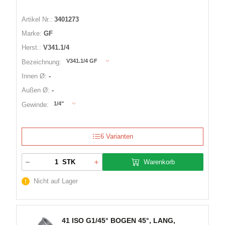
Artikel Nr.:
3401273
Marke:
GF
Herst.:
V341.1/4
V341.1/4 GF
Bezeichnung:
Innen Ø:
-
Außen Ø:
-
1/4"
Gewinde:
6 Varianten
Warenkorb
STK
Nicht auf Lager
41 ISO G1/45° BOGEN 45°, LANG,