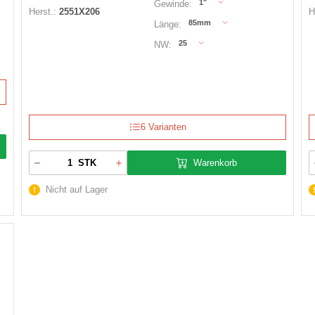
1"
Gewinde:
Herst.:
2551X206
H
85mm
Länge:
25
NW:
6 Varianten
Warenkorb
STK
Nicht auf Lager