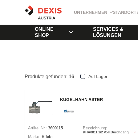
UNTERNEHMEN
STANDORT
ONLINE
SERVICES &
SHOP
LÖSUNGEN
Produkte gefunden:
16
Auf Lager
KUGELHAHN ASTER
Artikel Nr.:
3600115
Bezeichnung:
KHA0811.1/2 Voll.Durchgang
Marke:
Effebi