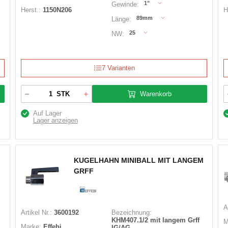
1"
Gewinde:
Herst.:
1150N206
H
89mm
Länge:
25
NW:
7 Varianten
Warenkorb
STK
Auf Lager
Lager anzeigen
KUGELHAHN MINIBALL MIT LANGEM
GRFF
A
Artikel Nr.:
3600192
Bezeichnung:
KHM407.1/2 mit langem Grff
M
Marke:
Effebi
IG/AG