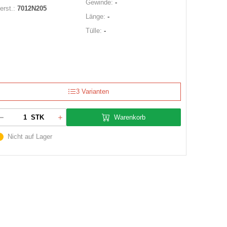
Gewinde:
-
erst.:
7012N205
Länge:
-
Tülle:
-
3 Varianten
Warenkorb
STK
Nicht auf Lager