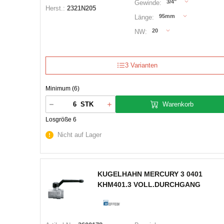
3/4"
Gewinde:
Herst.:
2321N205
95mm
Länge:
20
NW:
3 Varianten
Minimum (6)
Warenkorb
STK
Losgröße 6
Nicht auf Lager
KUGELHAHN MERCURY 3 0401
KHM401.3 VOLL.DURCHGANG