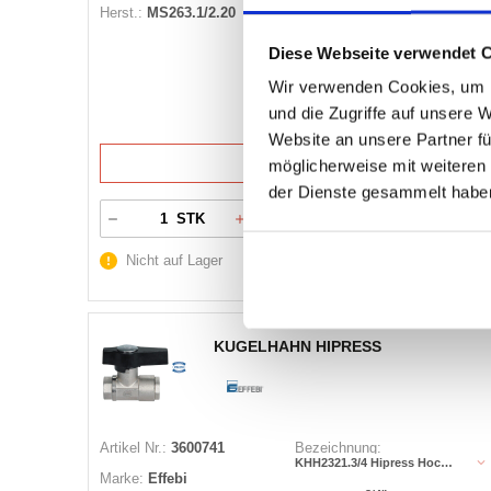
Herst.:
MS263.1/2.20
Außen Ø:
-
Diese Webseite verwendet 
1/2"
Gewinde:
Wir verwenden Cookies, um I
und die Zugriffe auf unsere 
Website an unsere Partner fü
13 Varianten
möglicherweise mit weiteren
der Dienste gesammelt habe
Warenkorb
STK
Nicht auf Lager
KUGELHAHN HIPRESS
Artikel Nr.:
3600741
Bezeichnung:
KHH2321.3/4 Hipress Hochdruck
Marke:
Effebi