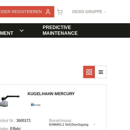
ODER REGISTRIEREN
DEXIS GRUPPE
PREDICTIVE
MENT
MAINTENANCE
KUGELHAHN MERCURY
rtikel Nr.:
3600173
Bezeichnung:
KHM401.1 Voll.Durchgang
arke:
Effebi