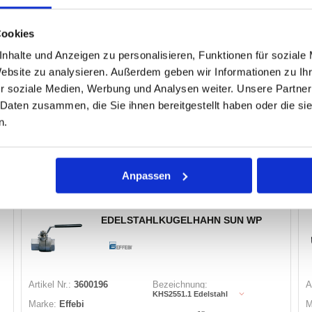
1"
Gewinde:
H
Herst.:
0821N406
Länge:
-
Cookies
25
NW:
nhalte und Anzeigen zu personalisieren, Funktionen für soziale
Website zu analysieren. Außerdem geben wir Informationen zu I
r soziale Medien, Werbung und Analysen weiter. Unsere Partner
2 Varianten
 Daten zusammen, die Sie ihnen bereitgestellt haben oder die s
n.
Warenkorb
STK
Auf Lager
Lager anzeigen
Anpassen
EDELSTAHLKUGELHAHN SUN WP
Artikel Nr.:
3600196
Bezeichnung:
A
KHS2551.1 Edelstahl
Marke:
Effebi
M