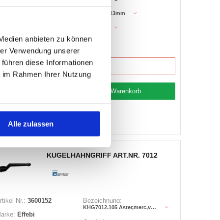
Gewinde:
erst.:
1100N206
113mm
Länge:
25
NW:
 Medien anbieten zu können
hrer Verwendung unserer
 führen diese Informationen
12 Varianten
ie im Rahmen Ihrer Nutzung
Warenkorb
STK
Auf Lager
Lager anzeigen
Alle zulassen
KUGELHAHNGRIFF ART.NR. 7012
rtikel Nr.:
3600152
Bezeichnung:
KHG7012.105 Aster,merc,ven
arke:
Effebi