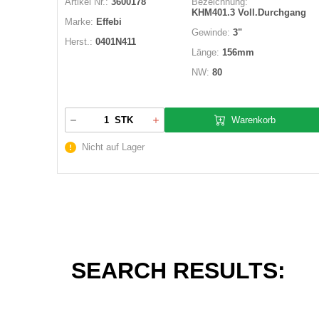
Artikel Nr.:
3600178
Bezeichnung:
KHM401.3 Voll.Durchgang
Marke:
Effebi
Gewinde:
3"
Herst.:
0401N411
Länge:
156mm
NW:
80
Warenkorb
STK
Nicht auf Lager
SEARCH RESULTS: