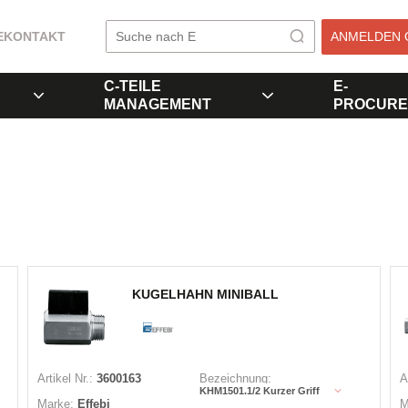
E
KONTAKT
ANMELDEN 
C-TEILE
E-
MANAGEMENT
PROCURE
KUGELHAHN MINIBALL
Artikel Nr.:
3600163
Bezeichnung:
A
KHM1501.1/2 Kurzer Griff
Marke:
Effebi
M