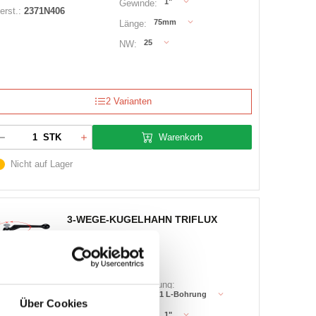
1"
Gewinde:
erst.:
2371N406
75mm
Länge:
25
NW:
2 Varianten
Warenkorb
STK
Nicht auf Lager
3-WEGE-KUGELHAHN TRIFLUX
rtikel Nr.:
3600235
Bezeichnung:
KHTR1100.1 L-Bohrung
Über Cookies
arke:
Effebi
1"