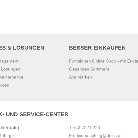
ES & LÖSUNGEN
BESSER EINKAUFEN
anagement
Funktionen Online Shop - mit Erklä
s Lösungen
Gesamtes Sortiment
 Maintenance
Alle Marken
vices
K- UND SERVICE-CENTER
Zentrale)
T
+43 7221 223
Gebirge
E
office.pasching@dexis.at