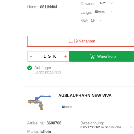
1/2"
Gewinde:
Herst.:
0811N404
50mm
Länge:
15
NW:
19 Varianten
Warenkorb
STK
Auf Lager
Lager anzeigen
AUSLAUFHAHN NEW VIVA
Artikel Nr.:
3600708
Bezeichnung:
KHV1730.1/2 m.Schlauchanschlus
Marke:
Effebi