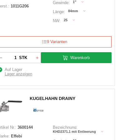
1"
Gewinde:
erst.:
1011G206
84mm
Länge:
25
NW:
9 Varianten
Warenkorb
STK
Auf Lager
Lager anzeigen
KUGELHAHN DRAINY
rtikel Nr.:
3600144
Bezeichnung:
KHD2371.1 mit Entleerung
arke:
Effebi