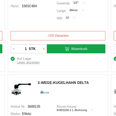
1/2"
Gewinde:
Herst.:
1501C404
H
48mm
Länge:
10
NW:
8 Varianten
Warenkorb
STK
Auf Lager
Lager anzeigen
3-WEGE-KUGELHAHN DELTA
Artikel Nr.:
3600135
Bezeichnung:
A
s
KHD1150.1 L-Bohrung
Marke:
Effebi
M