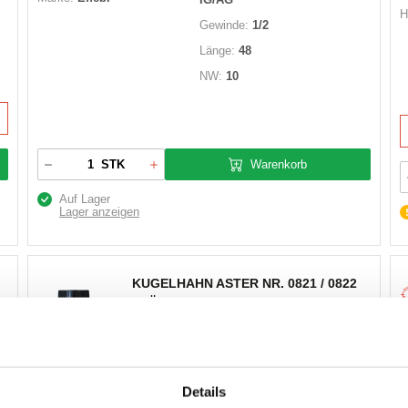
H
Gewinde:
1/2
Länge:
48
NW:
10
Warenkorb
STK
Auf Lager
Lager anzeigen
KUGELHAHN ASTER NR. 0821 / 0822
FLÜGELGRIFF
A
Artikel Nr.:
3600781
Bezeichnung:
KHA0821.1 Voll.Durchgang
Details
M
Marke:
Effebi