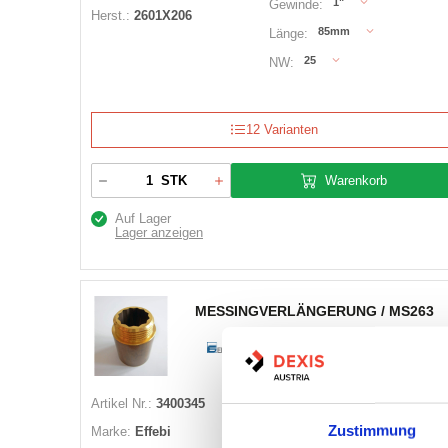
1"
Gewinde:
Herst.:
2601X206
85mm
Länge:
25
NW:
12 Varianten
Warenkorb
STK
Auf Lager
Lager anzeigen
MESSINGVERLÄNGERUNG / MS263
Artikel Nr.:
3400345
Bezeichnung:
MS263.1/2.20
Zustimmung
Marke:
Effebi
Innen Ø:
-