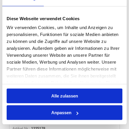
Artikel Nr.:
1206623
EAN:
4024184551000
Diese Webseite verwendet Cookies
Marke:
Brinko
Wir verwenden Cookies, um Inhalte und Anzeigen zu
Herst.:
551/500
personalisieren, Funktionen für soziale Medien anbieten
Bezeichnung:
551/500g 0,5x0,3mm Brinko
zu können und die Zugriffe auf unsere Website zu
Länge:
115m
analysieren. Außerdem geben wir Informationen zu Ihrer
Verwendung unserer Website an unsere Partner für
soziale Medien, Werbung und Analysen weiter. Unsere
Warenkorb
STK
Partner führen diese Informationen möglicherweise mit
Auf Lager
weiteren Daten zusammen, die Sie ihnen bereitgestellt
Lager anzeigen
haben oder die sie im Rahmen Ihrer Nutzung der Dienste
gesammelt haben.
Alle zulassen
BLEIPLOMBEN 548 BRINKO
Anpassen
Artikel Nr.:
1225178