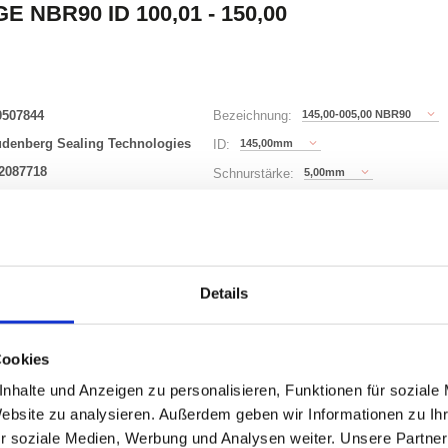
E NBR90 ID 100,01 - 150,00
0507844
145,00-005,00 NBR90
Bezeichnung:
udenberg Sealing Technologies
145,00mm
ID:
2087718
5,00mm
Schnurstärke:
64 Varianten
Details
Waren
STK
uf Lager
Cookies
nhalte und Anzeigen zu personalisieren, Funktionen für soziale
Website zu analysieren. Außerdem geben wir Informationen zu I
r soziale Medien, Werbung und Analysen weiter. Unsere Partner