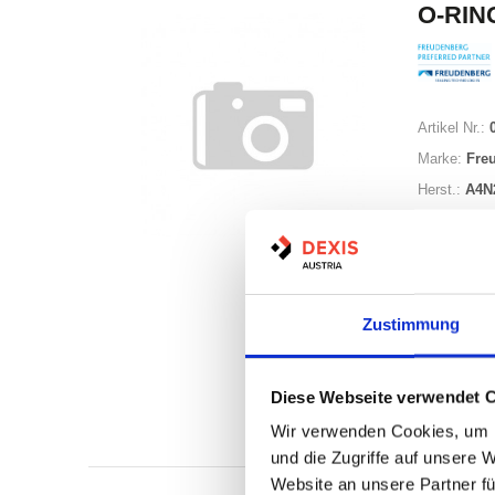
O-RING
Artikel Nr.:
Marke:
Fre
Herst.:
A4N
Zustimmung
Nicht a
Diese Webseite verwendet 
Print
Wir verwenden Cookies, um I
und die Zugriffe auf unsere 
Website an unsere Partner fü