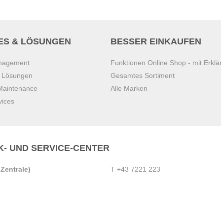
ES & LÖSUNGEN
BESSER EINKAUFEN
anagement
Funktionen Online Shop - mit Erklä
s Lösungen
Gesamtes Sortiment
 Maintenance
Alle Marken
vices
K- UND SERVICE-CENTER
Zentrale)
T
+43 7221 223
Gebirge
E
office.pasching@dexis.at
Hörschinger Straße 39
an der Ybbs
4061 Pasching