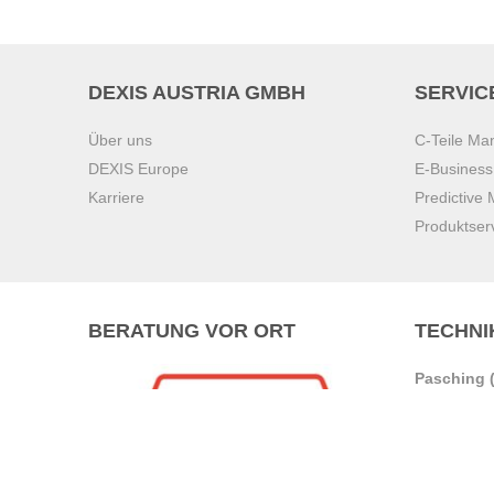
DEXIS AUSTRIA GMBH
SERVIC
Über uns
C-Teile M
DEXIS Europe
E-Busines
Karriere
Predictive
Produktser
BERATUNG VOR ORT
TECHNI
Pasching (
Brunn am 
Graz
Villach
Waidhofen 