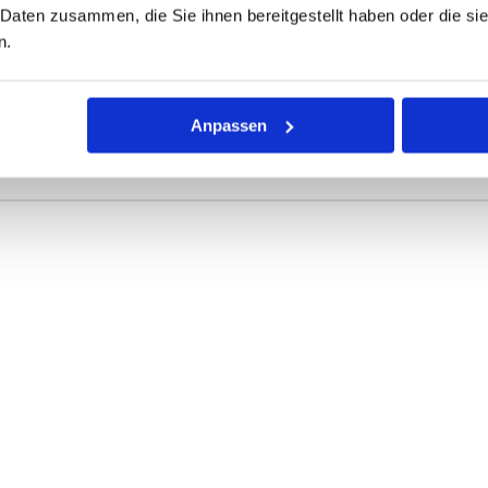
 Daten zusammen, die Sie ihnen bereitgestellt haben oder die s
ONEN
VARIANTEN
n.
r Dichtring mit kreisförmigem Querschnitt für die unterschiedli
Anpassen
rke definieren die Abmessungen.