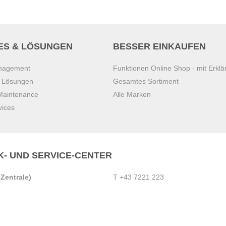
ES & LÖSUNGEN
BESSER EINKAUFEN
anagement
Funktionen Online Shop - mit Erklä
s Lösungen
Gesamtes Sortiment
 Maintenance
Alle Marken
vices
K- UND SERVICE-CENTER
Zentrale)
T
+43 7221 223
Gebirge
E
office.pasching@dexis.at
Hörschinger Straße 39