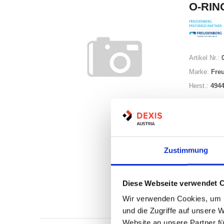
O-RING
Artikel Nr.:
Marke:
Fre
Herst.:
494
Zustimmung
Auf Lag
Diese Webseite verwendet 
Lager a
Wir verwenden Cookies, um I
Print
und die Zugriffe auf unsere 
Website an unsere Partner fü