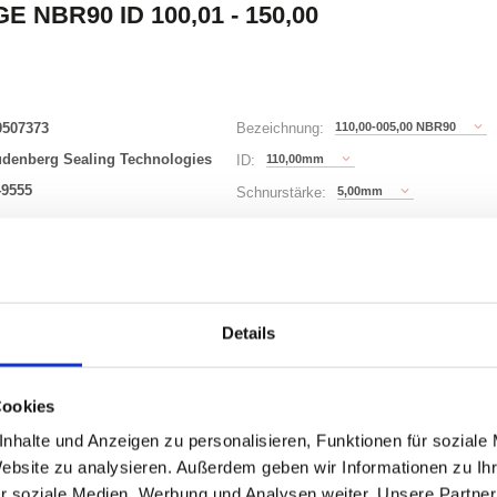
E NBR90 ID 100,01 - 150,00
0507373
110,00-005,00 NBR90
Bezeichnung:
udenberg Sealing Technologies
110,00mm
ID:
49555
5,00mm
Schnurstärke:
64 Varianten
Waren
STK
Details
er
Cookies
nzeigen
nhalte und Anzeigen zu personalisieren, Funktionen für soziale
Website zu analysieren. Außerdem geben wir Informationen zu I
r soziale Medien, Werbung und Analysen weiter. Unsere Partner