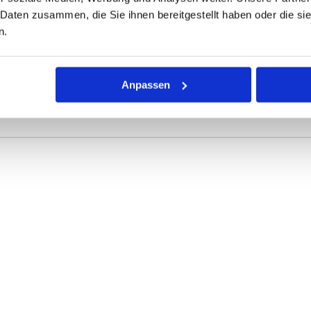
 Daten zusammen, die Sie ihnen bereitgestellt haben oder die s
ONEN
VARIANTEN
n.
r Dichtring mit kreisförmigem Querschnitt für die unterschiedli
Anpassen
rke definieren die Abmessungen.