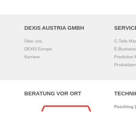
DEXIS AUSTRIA GMBH
SERVIC
Über uns
C-Teile M
DEXIS Europe
E-Busines
Karriere
Predictive
Produktser
BERATUNG VOR ORT
TECHNI
Pasching (
Brunn am 
Graz
Villach