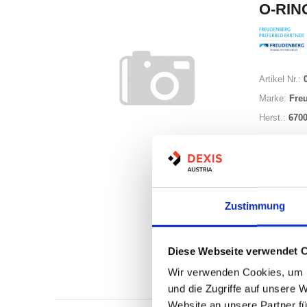
O-RING
Artikel Nr.:
Marke:
Fre
Herst.:
670
Zustimmung
Auf Lag
Diese Webseite verwendet 
Lager a
Wir verwenden Cookies, um I
Print
und die Zugriffe auf unsere 
Website an unsere Partner fü