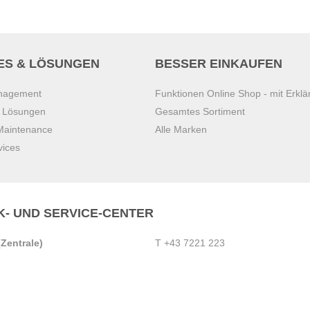
ES & LÖSUNGEN
BESSER EINKAUFEN
anagement
Funktionen Online Shop - mit Erklä
s Lösungen
Gesamtes Sortiment
 Maintenance
Alle Marken
vices
K- UND SERVICE-CENTER
Zentrale)
T
+43 7221 223
Gebirge
E
office.pasching@dexis.at
Hörschinger Straße 39