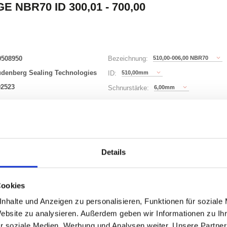
E NBR70 ID 300,01 - 700,00
0508950
510,00-006,00 NBR70
Bezeichnung:
udenberg Sealing Technologies
510,00mm
ID:
02523
6,00mm
Schnurstärke:
296 Varianten
Waren
STK
Details
er
Cookies
nzeigen
nhalte und Anzeigen zu personalisieren, Funktionen für soziale
Website zu analysieren. Außerdem geben wir Informationen zu I
r soziale Medien, Werbung und Analysen weiter. Unsere Partner