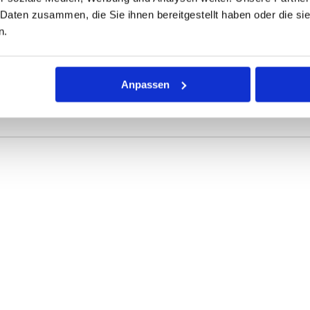
 Daten zusammen, die Sie ihnen bereitgestellt haben oder die s
ONEN
VARIANTEN
n.
r Dichtring mit kreisförmigem Querschnitt für die unterschiedli
Anpassen
rke definieren die Abmessungen.