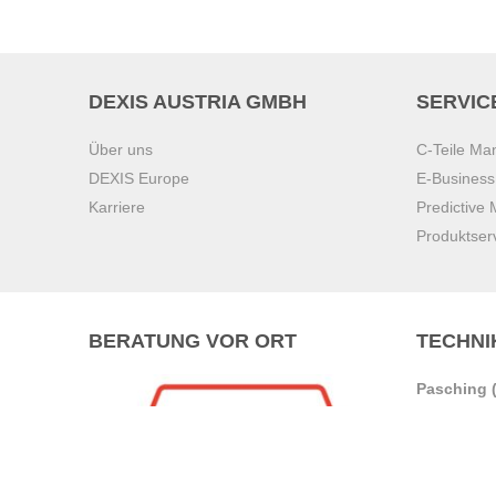
DEXIS AUSTRIA GMBH
SERVIC
Über uns
C-Teile M
DEXIS Europe
E-Busines
Karriere
Predictive
Produktser
BERATUNG VOR ORT
TECHNI
Pasching (
Brunn am 
Graz
Villach