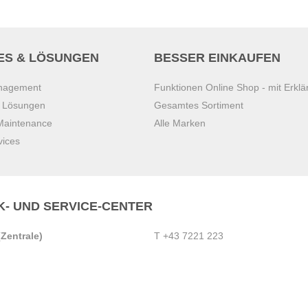
ES & LÖSUNGEN
BESSER EINKAUFEN
anagement
Funktionen Online Shop - mit Erklä
s Lösungen
Gesamtes Sortiment
 Maintenance
Alle Marken
vices
K- UND SERVICE-CENTER
Zentrale)
T
+43 7221 223
Gebirge
E
office.pasching@dexis.at
Hörschinger Straße 39
an der Ybbs
4061 Pasching