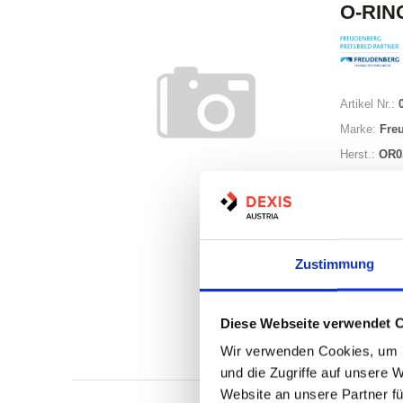
O-RING
Artikel Nr.:
Marke:
Fre
Herst.:
OR0
Zustimmung
Nicht a
Diese Webseite verwendet 
Print
Wir verwenden Cookies, um I
und die Zugriffe auf unsere 
Website an unsere Partner fü