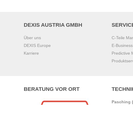
DEXIS AUSTRIA GMBH
SERVIC
Über uns
C-Teile M
DEXIS Europe
E-Busines
Karriere
Predictive
Produktser
BERATUNG VOR ORT
TECHNI
Pasching (
Brunn am 
Graz
Villach
Waidhofen 