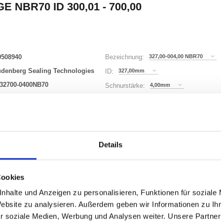
E NBR70 ID 300,01 - 700,00
0508940
327,00-004,00 NBR70
Bezeichnung:
udenberg Sealing Technologies
327,00mm
ID:
32700-0400NB70
4,00mm
Schnurstärke:
296 Varianten
Details
Waren
STK
uf Lager
Cookies
nhalte und Anzeigen zu personalisieren, Funktionen für soziale
Website zu analysieren. Außerdem geben wir Informationen zu I
r soziale Medien, Werbung und Analysen weiter. Unsere Partner