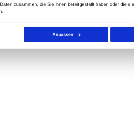
 Daten zusammen, die Sie ihnen bereitgestellt haben oder die s
ONEN
VARIANTEN
n.
r Dichtring mit kreisförmigem Querschnitt für die unterschiedli
Anpassen
rke definieren die Abmessungen.