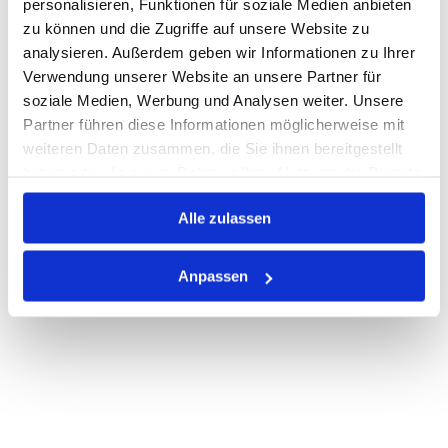
personalisieren, Funktionen für soziale Medien anbieten
zu können und die Zugriffe auf unsere Website zu
Nicht auf Lager
analysieren. Außerdem geben wir Informationen zu Ihrer
Print
Verwendung unserer Website an unsere Partner für
soziale Medien, Werbung und Analysen weiter. Unsere
Partner führen diese Informationen möglicherweise mit
PRODUKTBESCHREIBUNG
weiteren Daten zusammen, die Sie ihnen bereitgestellt
haben oder die sie im Rahmen Ihrer Nutzung der Dienste
ALLE SPEZIFIKATIONEN
gesammelt haben.
Alle zulassen
VARIANTEN
Anpassen