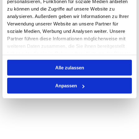
personalisieren, Funktionen für soziale Medien anbieten
zu können und die Zugriffe auf unsere Website zu
Nicht auf Lager
analysieren. Außerdem geben wir Informationen zu Ihrer
Print
Verwendung unserer Website an unsere Partner für
soziale Medien, Werbung und Analysen weiter. Unsere
Partner führen diese Informationen möglicherweise mit
PRODUKTBESCHREIBUNG
weiteren Daten zusammen, die Sie ihnen bereitgestellt
haben oder die sie im Rahmen Ihrer Nutzung der Dienste
ALLE SPEZIFIKATIONEN
gesammelt haben.
Alle zulassen
VARIANTEN
Anpassen