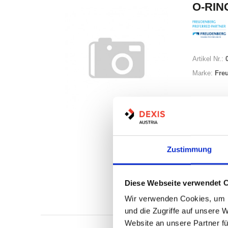
O-RING
Artikel Nr.:
Marke:
Fre
Zustimmung
Nicht a
Diese Webseite verwendet 
Print
Wir verwenden Cookies, um I
und die Zugriffe auf unsere 
Website an unsere Partner fü