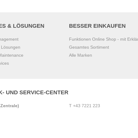
ES & LÖSUNGEN
BESSER EINKAUFEN
anagement
Funktionen Online Shop - mit Erklä
s Lösungen
Gesamtes Sortiment
 Maintenance
Alle Marken
vices
K- UND SERVICE-CENTER
Zentrale)
T
+43 7221 223
Gebirge
E
office.pasching@dexis.at
Hörschinger Straße 39
an der Ybbs
4061 Pasching