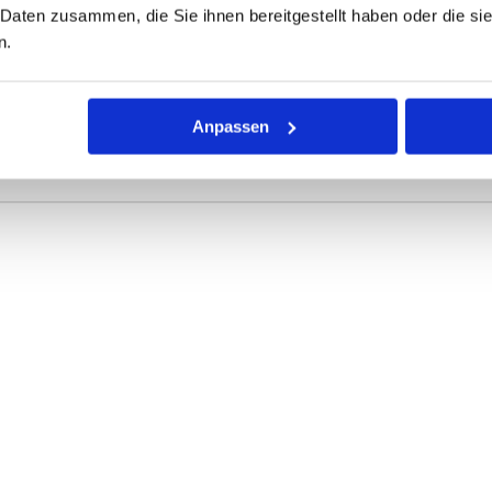
 Daten zusammen, die Sie ihnen bereitgestellt haben oder die s
ONEN
VARIANTEN
n.
r Dichtring mit kreisförmigem Querschnitt für die unterschiedli
Anpassen
rke definieren die Abmessungen.