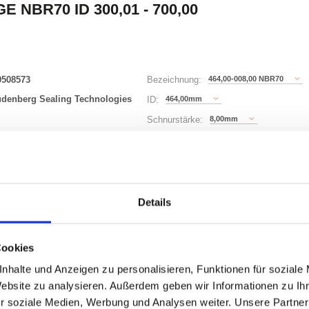
E NBR70 ID 300,01 - 700,00
0508573
464,00-008,00 NBR70
Bezeichnung:
udenberg Sealing Technologies
464,00mm
ID:
8,00mm
Schnurstärke:
296 Varianten
Details
Waren
STK
uf Lager
Cookies
nhalte und Anzeigen zu personalisieren, Funktionen für soziale
Website zu analysieren. Außerdem geben wir Informationen zu I
r soziale Medien, Werbung und Analysen weiter. Unsere Partner