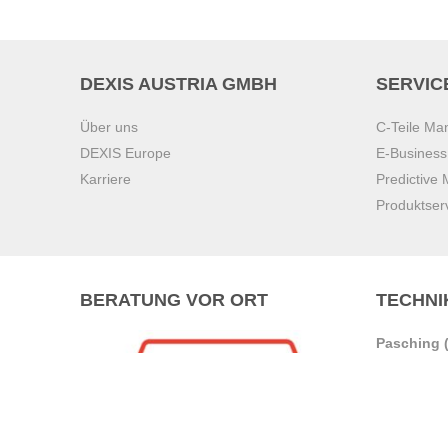
DEXIS AUSTRIA GMBH
SERVIC
Über uns
C-Teile M
DEXIS Europe
E-Busines
Karriere
Predictive
Produktser
BERATUNG VOR ORT
TECHNI
Pasching (
Brunn am 
Graz
Villach
Waidhofen 