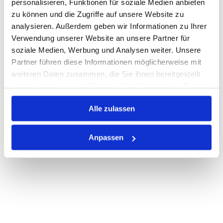
personalisieren, Funktionen für soziale Medien anbieten
zu können und die Zugriffe auf unsere Website zu
Nicht auf Lager
analysieren. Außerdem geben wir Informationen zu Ihrer
Print
Verwendung unserer Website an unsere Partner für
soziale Medien, Werbung und Analysen weiter. Unsere
Partner führen diese Informationen möglicherweise mit
PRODUKTBESCHREIBUNG
weiteren Daten zusammen, die Sie ihnen bereitgestellt
haben oder die sie im Rahmen Ihrer Nutzung der Dienste
ALLE SPEZIFIKATIONEN
gesammelt haben.
Alle zulassen
VARIANTEN
Anpassen