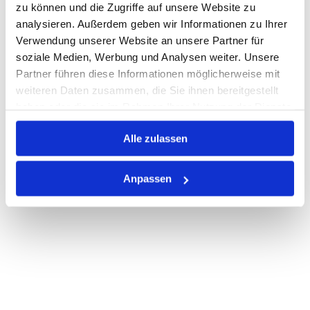
zu können und die Zugriffe auf unsere Website zu
Print
analysieren. Außerdem geben wir Informationen zu Ihrer
Verwendung unserer Website an unsere Partner für
soziale Medien, Werbung und Analysen weiter. Unsere
PRODUKTBESCHREIBUNG
Partner führen diese Informationen möglicherweise mit
weiteren Daten zusammen, die Sie ihnen bereitgestellt
ALLE SPEZIFIKATIONEN
haben oder die sie im Rahmen Ihrer Nutzung der Dienste
gesammelt haben.
VARIANTEN
Alle zulassen
Anpassen