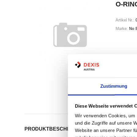
O-RING
Artikel Nr.:
Marke:
No 
Zustimmung
Nicht a
Print
Diese Webseite verwendet 
Wir verwenden Cookies, um I
und die Zugriffe auf unsere 
PRODUKTBESCHREIBUNG
ALLE SPEZIFIKATI
Website an unsere Partner fü