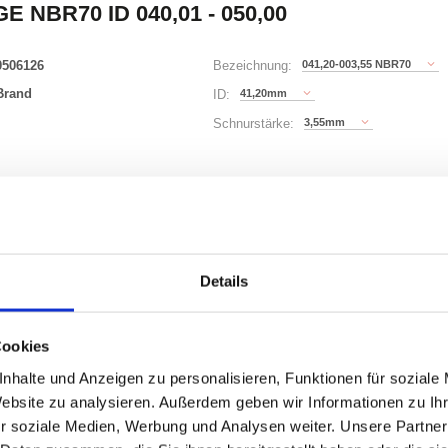
E NBR70 ID 040,01 - 050,00
0506126
041,20-003,55 NBR70
Bezeichnung:
Brand
41,20mm
ID:
3,55mm
Schnurstärke:
149 Varianten
Waren
STK
Details
uf Lager
Cookies
nhalte und Anzeigen zu personalisieren, Funktionen für soziale
Website zu analysieren. Außerdem geben wir Informationen zu I
ONEN
VARIANTEN
r soziale Medien, Werbung und Analysen weiter. Unsere Partner