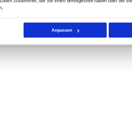
 Daten zusammen, die Sie ihnen bereitgestellt haben oder die s
n.
r Dichtring mit kreisförmigem Querschnitt für die unterschiedli
Shore angegeben - je höher der Druck, desto härter der Werksto
Anpassen
efinieren die Abmessungen.