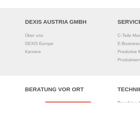
DEXIS AUSTRIA GMBH
SERVIC
Über uns
C-Teile M
DEXIS Europe
E-Busines
Karriere
Predictive
Produktser
BERATUNG VOR ORT
TECHNI
Pasching (
Brunn am 
Graz
Villach
Waidhofen 