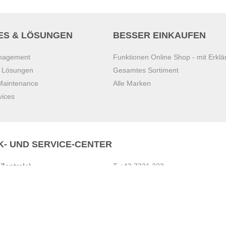
ES & LÖSUNGEN
BESSER EINKAUFEN
anagement
Funktionen Online Shop - mit Erklä
s Lösungen
Gesamtes Sortiment
 Maintenance
Alle Marken
vices
K- UND SERVICE-CENTER
Zentrale)
T
+43 7221 223
Gebirge
E
office.pasching@dexis.at
Hörschinger Straße 39
an der Ybbs
4061 Pasching