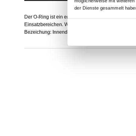
möglicherweise mit weiteren
der Dienste gesammelt habe
Der O-Ring ist ein endlos formvulkanisierter, runde
Einsatzbereichen. Werkstoff: NBR Die Härte wird in 
Bezeichung: Innendurchmesser und Schnurstärke d