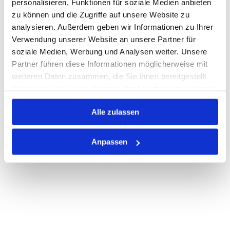
personalisieren, Funktionen für soziale Medien anbieten
zu können und die Zugriffe auf unsere Website zu
Nicht auf Lager
analysieren. Außerdem geben wir Informationen zu Ihrer
Print
Verwendung unserer Website an unsere Partner für
soziale Medien, Werbung und Analysen weiter. Unsere
Partner führen diese Informationen möglicherweise mit
PRODUKTBESCHREIBUNG
weiteren Daten zusammen, die Sie ihnen bereitgestellt
haben oder die sie im Rahmen Ihrer Nutzung der Dienste
ALLE SPEZIFIKATIONEN
gesammelt haben.
Alle zulassen
VARIANTEN
Anpassen