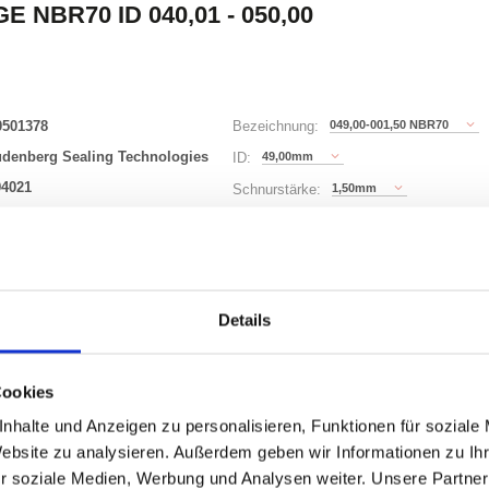
E NBR70 ID 040,01 - 050,00
0501378
049,00-001,50 NBR70
Bezeichnung:
udenberg Sealing Technologies
49,00mm
ID:
94021
1,50mm
Schnurstärke:
149 Varianten
Details
Waren
STK
uf Lager
Cookies
nhalte und Anzeigen zu personalisieren, Funktionen für soziale
Website zu analysieren. Außerdem geben wir Informationen zu I
r soziale Medien, Werbung und Analysen weiter. Unsere Partner