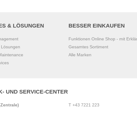
ES & LÖSUNGEN
BESSER EINKAUFEN
anagement
Funktionen Online Shop - mit Erklä
s Lösungen
Gesamtes Sortiment
 Maintenance
Alle Marken
vices
K- UND SERVICE-CENTER
Zentrale)
T
+43 7221 223
Gebirge
E
office.pasching@dexis.at
Hörschinger Straße 39
an der Ybbs
4061 Pasching