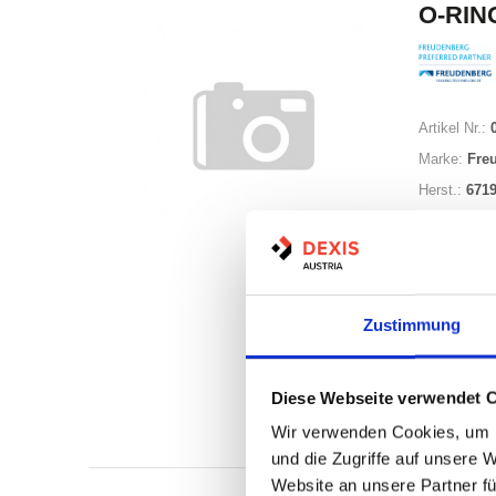
O-RING
Artikel Nr.:
Marke:
Fre
Herst.:
671
Zustimmung
Nicht a
Diese Webseite verwendet 
Print
Wir verwenden Cookies, um I
und die Zugriffe auf unsere 
Website an unsere Partner fü