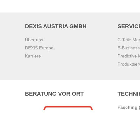
DEXIS AUSTRIA GMBH
SERVIC
Über uns
C-Teile M
DEXIS Europe
E-Busines
Karriere
Predictive
Produktser
BERATUNG VOR ORT
TECHNI
Pasching (
Brunn am 
Graz
Villach
Waidhofen 