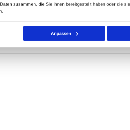
 Daten zusammen, die Sie ihnen bereitgestellt haben oder die s
ONEN
VARIANTEN
n.
r Dichtring mit kreisförmigem Querschnitt für die unterschiedli
Anpassen
rke definieren die Abmessungen.