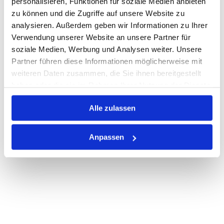
personalisieren, Funktionen für soziale Medien anbieten
Losgröße 500
zu können und die Zugriffe auf unsere Website zu
Nicht auf Lager
analysieren. Außerdem geben wir Informationen zu Ihrer
Print
Verwendung unserer Website an unsere Partner für
soziale Medien, Werbung und Analysen weiter. Unsere
Partner führen diese Informationen möglicherweise mit
PRODUKTBESCHREIBUNG
weiteren Daten zusammen, die Sie ihnen bereitgestellt
haben oder die sie im Rahmen Ihrer Nutzung der Dienste
ALLE SPEZIFIKATIONEN
gesammelt haben.
VARIANTEN
Alle zulassen
Anpassen