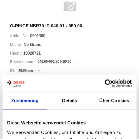
O-RINGE NBR70 ID 040,01 - 050,00
Artikel Nr.:
0501360
Marke:
No Brand
Herst.:
10028721
048,00-001,50 NBR70
Bezeichnung:
48,00mm
ID:
1,50mm
Schnurstärke:
Zustimmung
Details
Über Cookies
149 Varianten
Minimum (500)
Diese Webseite verwendet Cookies
Warenkorb
STK
Wir verwenden Cookies, um Inhalte und Anzeigen zu