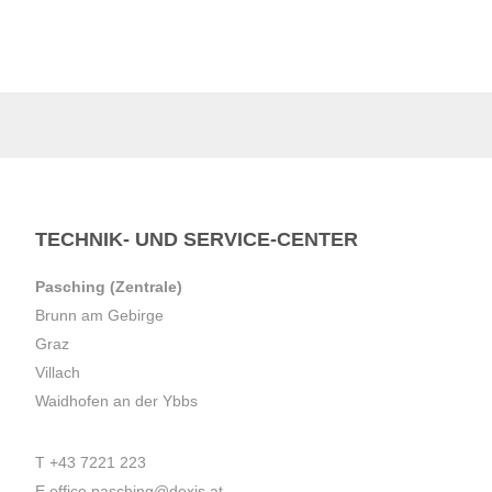
TECHNIK- UND SERVICE-CENTER
Pasching (Zentrale)
Brunn am Gebirge
Graz
Villach
Waidhofen an der Ybbs
T
+43 7221 223
E
office.pasching@dexis.at