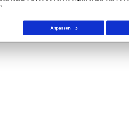
n.
r Dichtring mit kreisförmigem Querschnitt für die unterschiedli
rke definieren die Abmessungen.
Anpassen