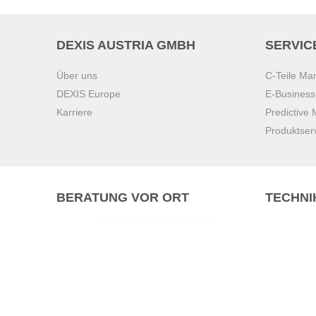
DEXIS AUSTRIA GMBH
SERVIC
Über uns
C-Teile M
DEXIS Europe
E-Busines
Karriere
Predictive
Produktser
BERATUNG VOR ORT
TECHNI
Pasching (
Brunn am 
Graz
Villach
Waidhofen 