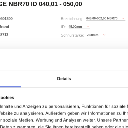
E NBR70 ID 040,01 - 050,00
0501300
045,00-002,50 NBR70
Bezeichnung:
Brand
45,00mm
ID:
28713
2,50mm
Schnurstärke:
149 Varianten
Waren
STK
Details
er
nzeigen
Cookies
nhalte und Anzeigen zu personalisieren, Funktionen für soziale
Website zu analysieren. Außerdem geben wir Informationen zu I
r soziale Medien, Werbung und Analysen weiter. Unsere Partner
ONEN
VARIANTEN
 Daten zusammen, die Sie ihnen bereitgestellt haben oder die s