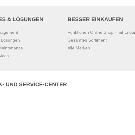
ES & LÖSUNGEN
BESSER EINKAUFEN
anagement
Funktionen Online Shop - mit Erklä
s Lösungen
Gesamtes Sortiment
 Maintenance
Alle Marken
vices
K- UND SERVICE-CENTER
Zentrale)
T
+43 7221 223
Gebirge
E
office.pasching@dexis.at
Hörschinger Straße 39
an der Ybbs
4061 Pasching