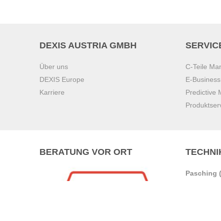
DEXIS AUSTRIA GMBH
SERVIC
Über uns
C-Teile M
DEXIS Europe
E-Busines
Karriere
Predictive
Produktser
BERATUNG VOR ORT
TECHNI
Pasching (
Brunn am 
Graz
Villach