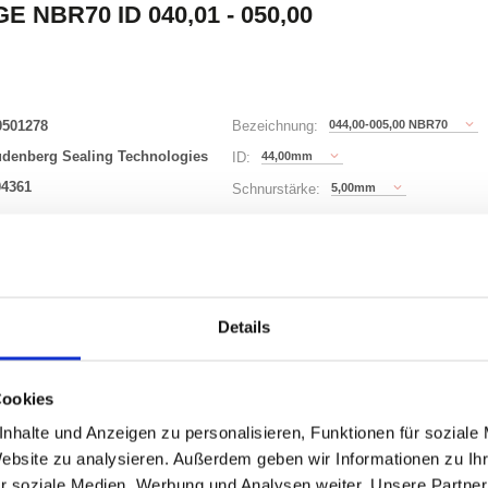
E NBR70 ID 040,01 - 050,00
0501278
044,00-005,00 NBR70
Bezeichnung:
udenberg Sealing Technologies
44,00mm
ID:
04361
5,00mm
Schnurstärke:
149 Varianten
Waren
STK
Details
er
Cookies
nzeigen
nhalte und Anzeigen zu personalisieren, Funktionen für soziale
Website zu analysieren. Außerdem geben wir Informationen zu I
r soziale Medien, Werbung und Analysen weiter. Unsere Partner