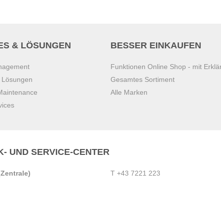
ES & LÖSUNGEN
BESSER EINKAUFEN
anagement
Funktionen Online Shop - mit Erklä
s Lösungen
Gesamtes Sortiment
 Maintenance
Alle Marken
vices
K- UND SERVICE-CENTER
Zentrale)
T
+43 7221 223
Gebirge
E
office.pasching@dexis.at
Hörschinger Straße 39