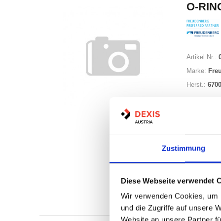
O-RING
Artikel Nr.:
Marke:
Fre
Herst.:
670
Zustimmung
Auf Lag
Diese Webseite verwendet 
Lager a
Wir verwenden Cookies, um I
Print
und die Zugriffe auf unsere 
Website an unsere Partner fü