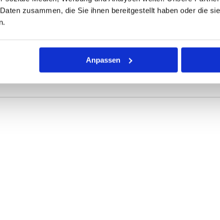
 Daten zusammen, die Sie ihnen bereitgestellt haben oder die s
ONEN
VARIANTEN
n.
r Dichtring mit kreisförmigem Querschnitt für die unterschiedli
Anpassen
rke definieren die Abmessungen.