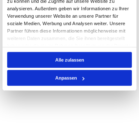
zu können und die Zugriffe auf unsere Website zu
Print
analysieren. Außerdem geben wir Informationen zu Ihrer
Verwendung unserer Website an unsere Partner für
soziale Medien, Werbung und Analysen weiter. Unsere
PRODUKTBESCHREIBUNG
Partner führen diese Informationen möglicherweise mit
weiteren Daten zusammen, die Sie ihnen bereitgestellt
ALLE SPEZIFIKATIONEN
haben oder die sie im Rahmen Ihrer Nutzung der Dienste
VARIANTEN
gesammelt haben.
Alle zulassen
Anpassen