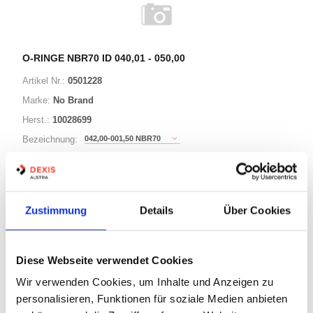
O-RINGE NBR70 ID 040,01 - 050,00
Artikel Nr.:
0501228
Marke:
No Brand
Herst.:
10028699
042,00-001,50 NBR70
Bezeichnung:
42,00mm
ID:
1,50mm
Schnurstärke:
Zustimmung
Details
Über Cookies
149 Varianten
Diese Webseite verwendet Cookies
Warenkorb
STK
Wir verwenden Cookies, um Inhalte und Anzeigen zu
personalisieren, Funktionen für soziale Medien anbieten
Nicht auf Lager